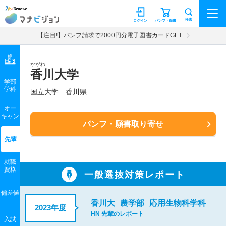
マナビジョン
検索
ログイン
パンフ・願書
【注目!】パンフ請求で2000円分電子図書カードGET
かがわ
香川大学
学部
学科
国立大学
香川県
オー
キャン
パンフ・願書取り寄せ
先輩
就職
資格
一般選抜対策レポート
偏差値
香川大
農学部
応用生物科学科
2023年度
HN 先輩のレポート
入試