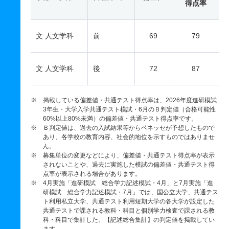
得点率
文 人文学科
前
69
79
文 人文学科
後
72
87
※ 掲載している偏差値・共通テスト得点率は、2026年度進研模試
3年生・大学入学共通テスト模試・6月のＢ判定値（合格可能性
60%以上80%未満）の偏差値・共通テスト得点率です。
※ Ｂ判定値は、過去の入試結果等からベネッセが予想したもので
あり、各学校の教育内容、社会的地位を示すものではありませ
ん。
※ 募集単位の変更などにより、偏差値・共通テスト得点率が表示
されないことや、過去に実施した模試の偏差値・共通テスト得
点率が表示される場合があります。
※ 4月実施「進研模試 総合学力記述模試・4月」と7月実施「進
研模試 総合学力記述模試・7月」では、国公立大学、共通テス
ト利用私立大学、共通テスト利用短期大学の各大学が設定した
共通テストで課される教科・科目と個別学力検査で課される教
科・科目で集計した、【記述総合集計】の判定値を掲載してい