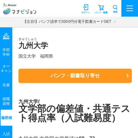
マナビジョン
検索
ログイン
パンフ・願書
【注目!】パンフ請求で2000円分電子図書カードGET
きゅうしゅう
九州大学
学部
学科
国立大学
福岡県
オー
キャン
パンフ・願書取り寄せ
先輩
就職
九州大学/
資格
文学部の偏差値・共通テス
ト得点率（入試難易度）
偏差値
入試