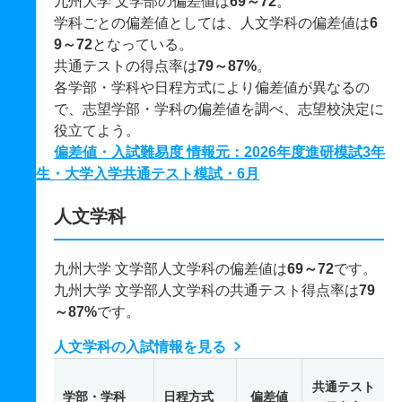
九州大学 文学部の偏差値は
69～72
。
学科ごとの偏差値としては、人文学科の偏差値は
6
9～72
となっている。
共通テストの得点率は
79～87%
。
各学部・学科や日程方式により偏差値が異なるの
で、志望学部・学科の偏差値を調べ、志望校決定に
役立てよう。
偏差値・入試難易度 情報元：2026年度進研模試3年
生・大学入学共通テスト模試・6月
人文学科
九州大学 文学部人文学科の偏差値は
69～72
です。
九州大学 文学部人文学科の共通テスト得点率は
79
～87%
です。
人文学科の入試情報を見る
共通テスト
学部・学科
日程方式
偏差値