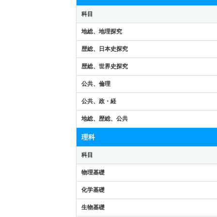
科目
地総、地理探究
歴総、日本史探究
歴総、世界史探究
公共、倫理
公共、政・経
地総、歴総、公共
理科
科目
物理基礎
化学基礎
生物基礎