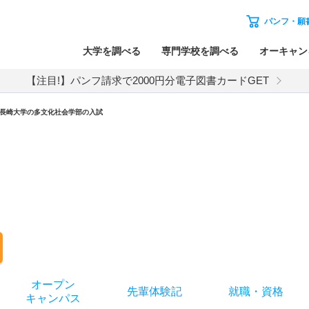
パンフ・願
大学を調べる
専門学校を調べる
オーキャン
【注目!】パンフ請求で2000円分電子図書カードGET
長崎大学
の
多文化社会学部の入試
オー
プン
先輩
体験記
就職
・
資格
キャン
パス