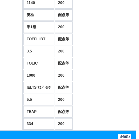
1140
200
英検
配点等
準1級
200
TOEFL iBT
配点等
3.5
200
TOEIC
配点等
1000
200
IELTS ｱｶﾃﾞﾐｯｸ
配点等
5.5
200
TEAP
配点等
334
200
必須(1)