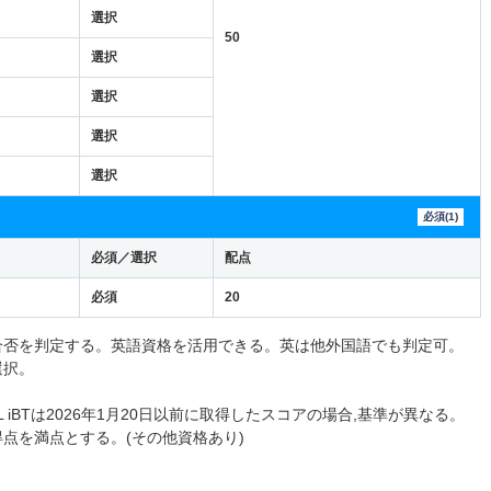
選択
50
選択
選択
選択
選択
必須(1)
必須／選択
配点
必須
20
合否を判定する。英語資格を活用できる。英は他外国語でも判定可。
選択。
 iBTは2026年1月20日以前に取得したスコアの場合,基準が異なる。
得点を満点とする。(その他資格あり)