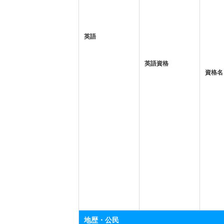
英語
英語資格
資格名
地歴・公民