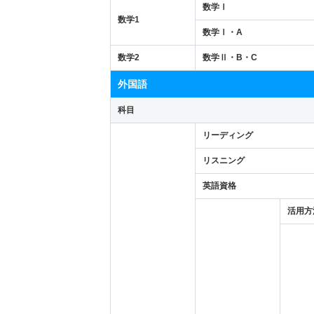
数学Ⅰ
数学1
数学Ⅰ・A
数学2
数学Ⅱ・B・C
外国語
科目
リーディング
リスニング
英語資格
活用方