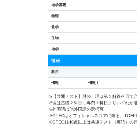
地学基礎
物理
化学
生物
地学
情報
科目
情報
情報Ⅰ
※【共通テスト】歴公，理は第１解答科目で
※理は基礎２科目，専門１科目よりいずれか
※外国語は他外国語の選択可
※GTECはオフィシャルスコアに限る。TOEFL
※GTEC1140点以上は共通テスト（英語）の