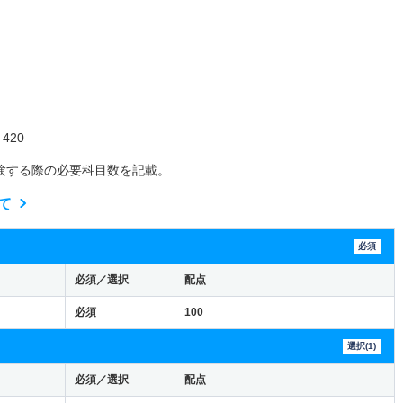
420
験する際の必要科目数を記載。
て
必須
必須／選択
配点
必須
100
選択(1)
必須／選択
配点