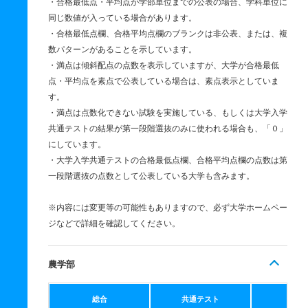
・合格最低点・平均点が学部単位までの公表の場合、学科単位に
同じ数値が入っている場合があります。
・合格最低点欄、合格平均点欄のブランクは非公表、または、複
数パターンがあることを示しています。
・満点は傾斜配点の点数を表示していますが、大学が合格最低
点・平均点を素点で公表している場合は、素点表示としていま
す。
・満点は点数化できない試験を実施している、もしくは大学入学
共通テストの結果が第一段階選抜のみに使われる場合も、「０」
にしています。
・大学入学共通テストの合格最低点欄、合格平均点欄の点数は第
一段階選抜の点数として公表している大学も含みます。
※内容には変更等の可能性もありますので、必ず大学ホームペー
ジなどで詳細を確認してください。
農学部
総合
共通テスト
個別