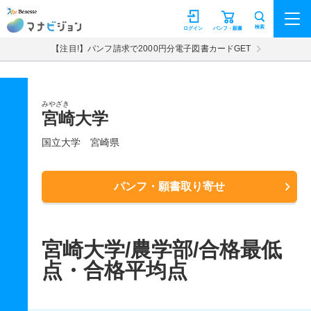
マナビジョン
検索
ログイン
パンフ・願書
【注目!】パンフ請求で2000円分電子図書カードGET
みやざき
宮崎大学
国立大学
宮崎県
パンフ・願書取り寄せ
宮崎大学/農学部/合格最低
点・合格平均点