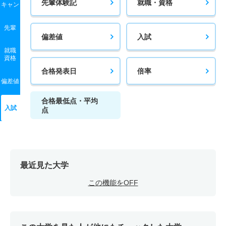
先輩体験記
就職・資格
キャン
先輩
偏差値
入試
就職
資格
合格発表日
倍率
偏差値
合格最低点・平均
入試
点
最近見た大学
この機能をOFF