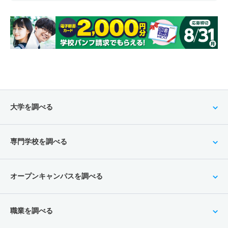
大学を調べる
専門学校を調べる
オープンキャンパスを調べる
職業を調べる