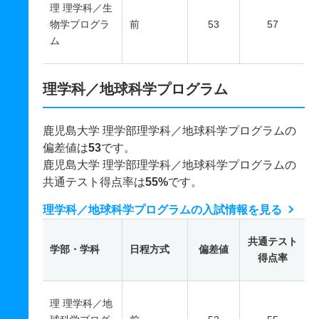
理 理学科／生
物学プログラ
前
53
57
ム
理学科／地球科学プログラム
鹿児島大学 理学部理学科／地球科学プログラムの
偏差値は
53
です。
鹿児島大学 理学部理学科／地球科学プログラムの
共通テスト得点率は
55%
です。
理学科／地球科学プログラムの入試情報を見る
共通テスト
学部・学科
日程方式
偏差値
得点率
理 理学科／地