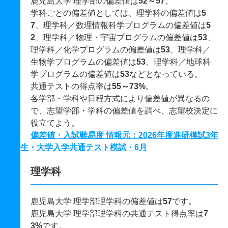
鹿児島大学 理学部の偏差値は
52～57
。
学科ごとの偏差値としては、理学科の偏差値は
5
7
、理学科／数理情報科学プログラムの偏差値は
5
2
、理学科／物理・宇宙プログラムの偏差値は
53
、
理学科／化学プログラムの偏差値は
53
、理学科／
生物学プログラムの偏差値は
53
、理学科／地球科
学プログラムの偏差値は
53
などとなっている。
共通テストの得点率は
55～73%
。
各学部・学科や日程方式により偏差値が異なるの
で、志望学部・学科の偏差値を調べ、志望校決定に
役立てよう。
偏差値・入試難易度 情報元：2026年度進研模試3年
生・大学入学共通テスト模試・6月
理学科
鹿児島大学 理学部理学科の偏差値は
57
です。
鹿児島大学 理学部理学科の共通テスト得点率は
7
3%
です。