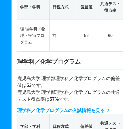
共通テスト
学部・学科
日程方式
偏差値
得点率
理 理学科／物
理・宇宙プロ
前
53
60
グラム
理学科／化学プログラム
鹿児島大学 理学部理学科／化学プログラムの偏差
値は
53
です。
鹿児島大学 理学部理学科／化学プログラムの共通
テスト得点率は
57%
です。
理学科／化学プログラムの入試情報を見る
共通テスト
学部・学科
日程方式
偏差値