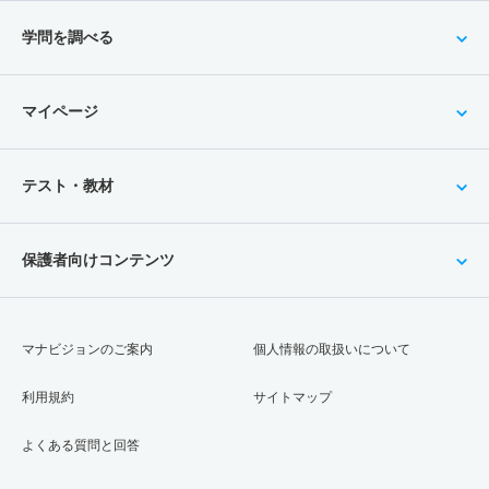
学問を調べる
マイページ
テスト・教材
保護者向けコンテンツ
マナビジョンのご案内
個人情報の取扱いについて
利用規約
サイトマップ
よくある質問と回答