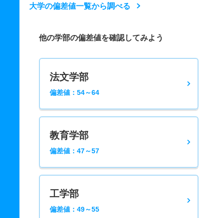
大学の偏差値一覧から調べる
他の学部の偏差値を確認してみよう
法文学部
偏差値：54～64
教育学部
偏差値：47～57
工学部
偏差値：49～55