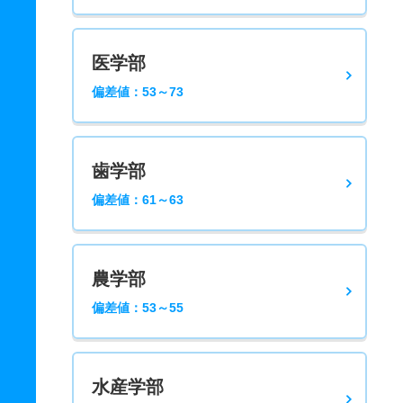
医学部
偏差値：53～73
歯学部
偏差値：61～63
農学部
偏差値：53～55
水産学部