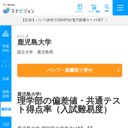
マナビジョン
検索
ログイン
パンフ・願書
【注目!】パンフ請求で2000円分電子図書カードGET
かごしま
鹿児島大学
学部
学科
国立大学
鹿児島県
オー
キャン
パンフ・願書取り寄せ
先輩
就職
鹿児島大学/
資格
理学部の偏差値・共通テス
ト得点率（入試難易度）
偏差値
入試