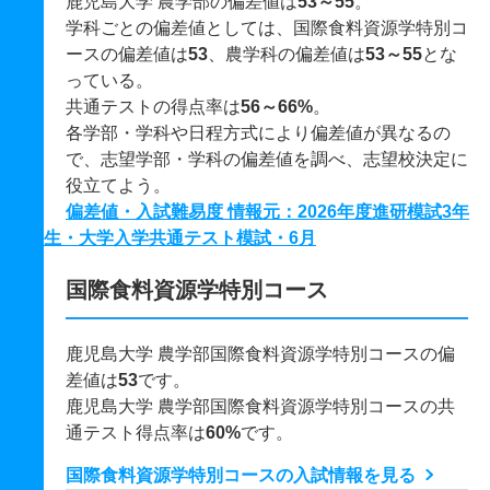
鹿児島大学 農学部の偏差値は
53～55
。
学科ごとの偏差値としては、国際食料資源学特別コ
ースの偏差値は
53
、農学科の偏差値は
53～55
とな
っている。
共通テストの得点率は
56～66%
。
各学部・学科や日程方式により偏差値が異なるの
で、志望学部・学科の偏差値を調べ、志望校決定に
役立てよう。
偏差値・入試難易度 情報元：2026年度進研模試3年
生・大学入学共通テスト模試・6月
国際食料資源学特別コース
鹿児島大学 農学部国際食料資源学特別コースの偏
差値は
53
です。
鹿児島大学 農学部国際食料資源学特別コースの共
通テスト得点率は
60%
です。
国際食料資源学特別コースの入試情報を見る