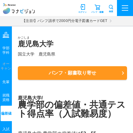
マナビジョン
検索
ログイン
パンフ・願書
【注目!】パンフ請求で2000円分電子図書カードGET
かごしま
鹿児島大学
学部
学科
国立大学
鹿児島県
オー
キャン
パンフ・願書取り寄せ
先輩
就職
鹿児島大学/
資格
農学部の偏差値・共通テス
ト得点率（入試難易度）
偏差値
入試