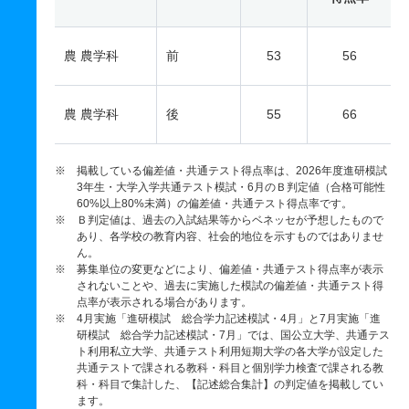
農 農学科
前
53
56
農 農学科
後
55
66
※ 掲載している偏差値・共通テスト得点率は、2026年度進研模試
3年生・大学入学共通テスト模試・6月のＢ判定値（合格可能性
60%以上80%未満）の偏差値・共通テスト得点率です。
※ Ｂ判定値は、過去の入試結果等からベネッセが予想したもので
あり、各学校の教育内容、社会的地位を示すものではありませ
ん。
※ 募集単位の変更などにより、偏差値・共通テスト得点率が表示
されないことや、過去に実施した模試の偏差値・共通テスト得
点率が表示される場合があります。
※ 4月実施「進研模試 総合学力記述模試・4月」と7月実施「進
研模試 総合学力記述模試・7月」では、国公立大学、共通テス
ト利用私立大学、共通テスト利用短期大学の各大学が設定した
共通テストで課される教科・科目と個別学力検査で課される教
科・科目で集計した、【記述総合集計】の判定値を掲載してい
ます。