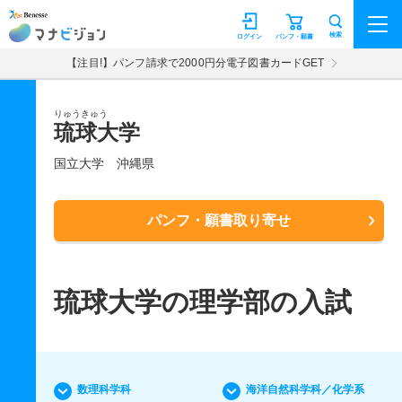
マナビジョン
検索
ログイン
パンフ・願書
【注目!】パンフ請求で2000円分電子図書カードGET
りゅうきゅう
琉球大学
国立大学
沖縄県
パンフ・願書取り寄せ
琉球大学の理学部の入試
数理科学科
海洋自然科学科／化学系