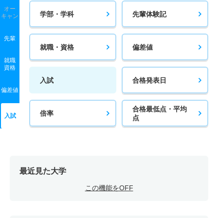
オー
学部・学科
先輩体験記
キャン
先輩
就職・資格
偏差値
就職
資格
入試
合格発表日
偏差値
合格最低点・平均
倍率
入試
点
最近見た大学
この機能をOFF