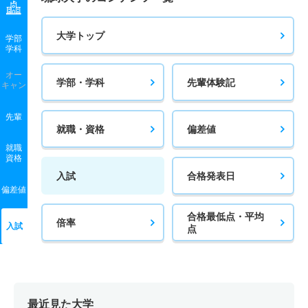
大学トップ
学部
学科
オー
学部・学科
先輩体験記
キャン
先輩
就職・資格
偏差値
就職
資格
入試
合格発表日
偏差値
合格最低点・平均
倍率
入試
点
最近見た大学