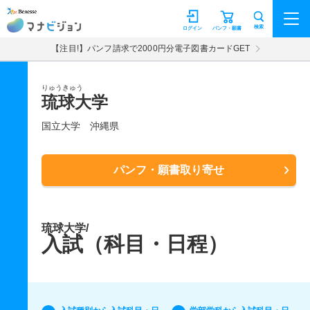
マナビジョン
検索
ログイン
パンフ・願書
【注目!】パンフ請求で2000円分電子図書カードGET
りゅうきゅう
琉球大学
国立大学
沖縄県
パンフ・願書取り寄せ
琉球大学/
入試（科目・日程）