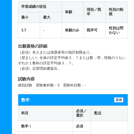
学習成績の状況
現役／既
性別の制
単願
卒
限
最小
最大
性別は問
3.7
-
単願のみ
既卒可
わない
出願資格の詳細
（必須）本人または保護者等の地区制限あり。
（望ましい）全体の評定平均値３．７または数，理，情報のうちい
ずれか１教科の評定平均値３．７。
（必須）志望理由書提出。
試験内容
個別試験 受験教科数：3 受験科目数：-
数学
必須
必須／
科目
配点
選択
数学Ⅰ
必須