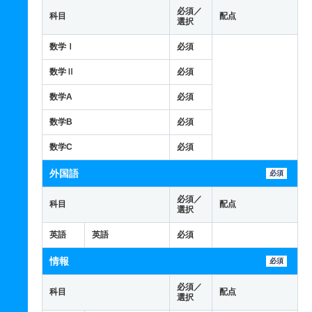
必須／
科目
配点
選択
数学Ⅰ
必須
数学Ⅱ
必須
数学A
必須
数学B
必須
数学C
必須
外国語
必須
必須／
科目
配点
選択
英語
英語
必須
情報
必須
必須／
科目
配点
選択