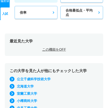
偏差値
合格最低点・平均
倍率
入試
点
最近見た大学
この機能をOFF
この大学を見た人が他にもチェックした大学
公立千歳科学技術大学
北海道大学
室蘭工業大学
小樽商科大学