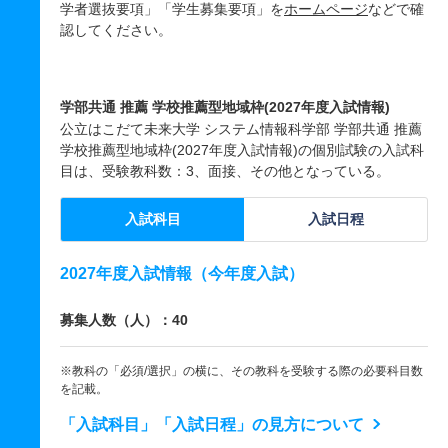
学者選抜要項」「学生募集要項」を
ホームページ
などで確
認してください。
学部共通 推薦 学校推薦型地域枠(2027年度入試情報)
公立はこだて未来大学 システム情報科学部 学部共通 推薦
学校推薦型地域枠(2027年度入試情報)の個別試験の入試科
目は、受験教科数：3、面接、その他となっている。
入試科目
入試日程
2027年度入試情報（今年度入試）
募集人数（人）：40
※教科の「必須/選択」の横に、その教科を受験する際の必要科目数
を記載。
「入試科目」「入試日程」の見方について