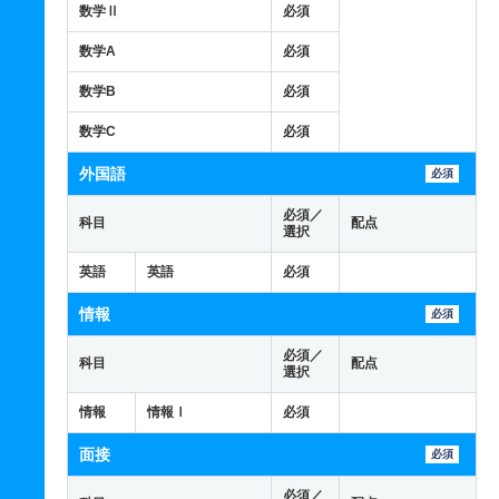
数学Ⅱ
必須
数学A
必須
数学B
必須
数学C
必須
外国語
必須
必須／
科目
配点
選択
英語
英語
必須
情報
必須
必須／
科目
配点
選択
情報
情報Ⅰ
必須
面接
必須
必須／