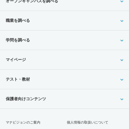
オープンキャンパスを調べる
職業を調べる
学問を調べる
マイページ
テスト・教材
保護者向けコンテンツ
マナビジョンのご案内
個人情報の取扱いについて