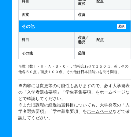
科目
配点
選択
面接
必須
その他
必須
必須／
科目
配点
選択
その他
必須
※数（数Ⅰ・Ⅱ・Ａ・Ｂ・Ｃ），情報合わせて１５０点，英，その
他各５０点，面接１００点。その他は日本語能力を問う問題。
※内容には変更等の可能性もありますので、必ず大学発表
の「入学者選抜要項」「学生募集要項」を
ホームページ
な
どで確認してください。
※また旧課程の経過措置科目についても、大学発表の「入
学者選抜要項」「学生募集要項」を
ホームページ
などで確
認してください。