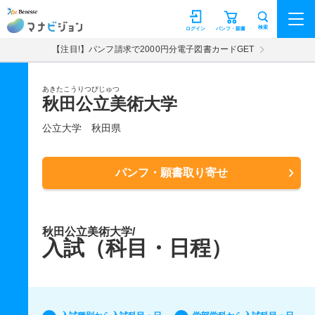
マナビジョン
検索
ログイン
パンフ・願書
【注目!】パンフ請求で2000円分電子図書カードGET
あきたこうりつびじゅつ
秋田公立美術大学
公立大学
秋田県
パンフ・願書取り寄せ
秋田公立美術大学/
入試（科目・日程）