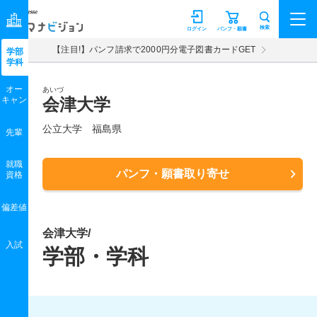
マナビジョン
検索
ログイン
パンフ・願書
【注目!】パンフ請求で2000円分電子図書カードGET
学部
学科
オー
あいづ
キャン
会津大学
公立大学 福島県
先輩
就職
パンフ・願書取り寄せ
資格
偏差値
会津大学/
入試
学部・学科