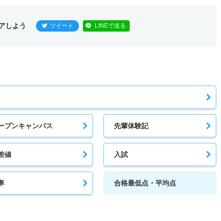
アしよう
ツイート
LINEで送る
ープンキャンパス
先輩体験記
差値
入試
率
合格最低点・平均点