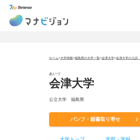
マナビジョン
ホーム
>
大学情報
>
福島県の大学一覧
>
会津大学
>
会津大学の入試
あいづ
会津大学
公立大学
福島県
パンフ・願書取り寄せ
大学トップ
学部
・
学科