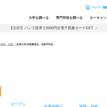
パンフ・願
大学を調べる
専門学校を調べる
オーキャン
【注目!】パンフ請求で2000円分電子図書カードGET
（科目・日程）
>
会津大学
/合格最低点・合格平均点
オー
プン
先輩
体験記
就職
・
資格