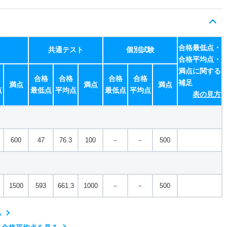
合格最低点・
共通テスト
個別試験
合格平均点・
満点に関する
合格
合格
合格
合格
補足
満点
満点
満点
点
最低点
平均点
最低点
平均点
表の見方
600
47
76.3
100
－
－
500
1500
593
661.3
1000
－
－
500
る