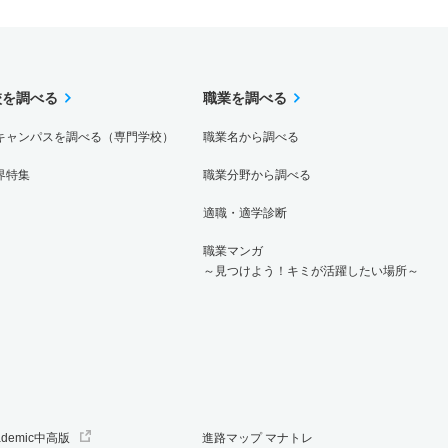
校を調べる
職業を調べる
キャンパスを調べる（専門学校）
職業名から調べる
界特集
職業分野から調べる
適職・適学診断
職業マンガ
～見つけよう！キミが活躍したい場所～
ademic中高版
進路マップ マナトレ