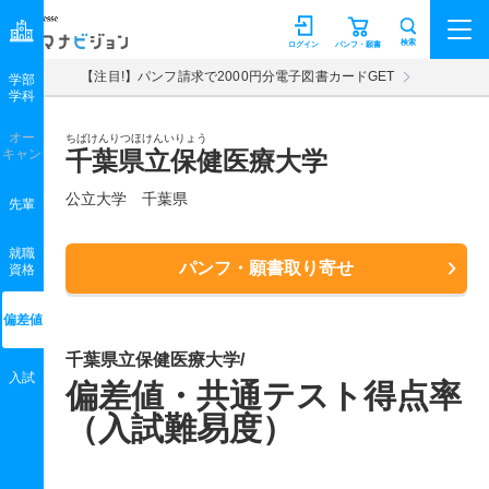
マナビジョン
検索
ログイン
パンフ・願書
【注目!】パンフ請求で2000円分電子図書カードGET
学部
学科
オー
ちばけんりつほけんいりょう
キャン
千葉県立保健医療大学
公立大学 千葉県
先輩
就職
パンフ・願書取り寄せ
資格
偏差値
千葉県立保健医療大学/
入試
偏差値・共通テスト得点率
（入試難易度）