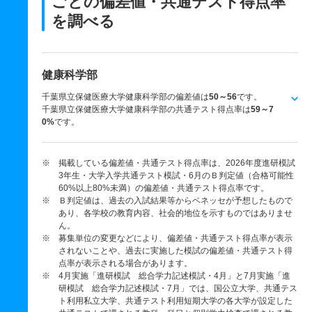
ごとの
偏差値・共通テスト得点率
を調べる
健康科学部
千葉県立保健医療大学健康科学部の偏差値は
50～56
です。
千葉県立保健医療大学健康科学部の共通テスト得点率は
59～7
0%
です。
※ 掲載している偏差値・共通テスト得点率は、2026年度進研模試
3年生・大学入学共通テスト模試・6月のＢ判定値（合格可能性
60%以上80%未満）の偏差値・共通テスト得点率です。
※ Ｂ判定値は、過去の入試結果等からベネッセが予想したもので
あり、各学校の教育内容、社会的地位を示すものではありませ
ん。
※ 募集単位の変更などにより、偏差値・共通テスト得点率が表示
されないことや、過去に実施した模試の偏差値・共通テスト得
点率が表示される場合があります。
※ 4月実施「進研模試 総合学力記述模試・4月」と7月実施「進
研模試 総合学力記述模試・7月」では、国公立大学、共通テス
ト利用私立大学、共通テスト利用短期大学の各大学が設定した