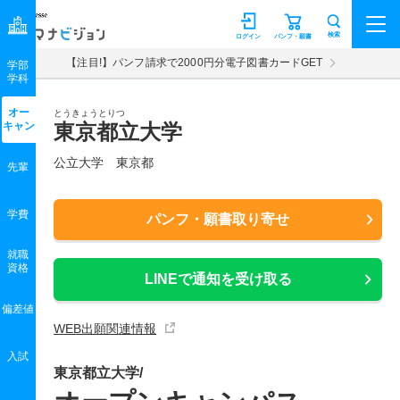
マナビジョン
検索
ログイン
パンフ・願書
【注目!】パンフ請求で2000円分電子図書カードGET
学部
学科
オー
とうきょうとりつ
キャン
東京都立大学
公立大学 東京都
先輩
学費
パンフ・願書取り寄せ
就職
資格
LINEで通知を受け取る
偏差値
WEB出願関連情報
入試
東京都立大学/