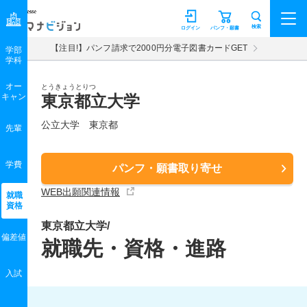
マナビジョン
検索
ログイン
パンフ・願書
【注目!】パンフ請求で2000円分電子図書カードGET
学部
学科
オー
とうきょうとりつ
キャン
東京都立大学
公立大学 東京都
先輩
学費
パンフ・願書取り寄せ
WEB出願関連情報
就職
資格
東京都立大学/
偏差値
就職先・資格・進路
入試