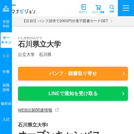
マナビジョン
検索
ログイン
パンフ・願書
【注目!】パンフ請求で2000円分電子図書カードGET
学部
学科
オー
いしかわけんりつ
キャン
石川県立大学
公立大学 石川県
先輩
学費
パンフ・願書取り寄せ
就職
資格
LINEで通知を受け取る
偏差値
WEB出願関連情報
入試
石川県立大学/