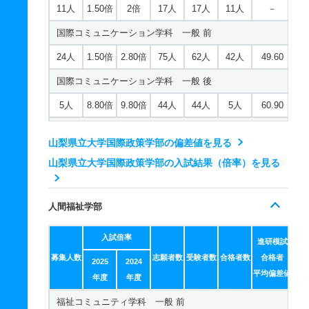
11人
1.50倍
2倍
17人
17人
11人
－
国際コミュニケーション学科 一般 前
24人
1.50倍
2.80倍
75人
62人
42人
49.60
国際コミュニケーション学科 一般 後
5人
8.80倍
9.80倍
44人
44人
5人
60.90
国際コミュニケーション学科 推薦 学校推薦型
山梨県立大学国際政策学部の偏差値を見る
11人
1.60倍
1.90倍
18人
18人
11人
－
山梨県立大学国際政策学部の入試結果（倍率）を見る
人間福祉学部
入試倍率
進研模試
募集人数
志願者数
受験者数
合格者数
合格者
2025
2024
平均偏差値
年度
年度
福祉コミュニティ学科 一般 前