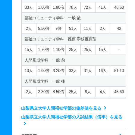
33人
1.80倍
1.90倍
78人
72人
41人
48.60
福祉コミュニティ学科 一般 後
2人
5.50倍
7倍
51人
11人
2人
42
福祉コミュニティ学科 推薦 学校推薦型
15人
1.70倍
1.10倍
25人
25人
15人
－
人間形成学科 一般 前
13人
1.90倍
3.20倍
32人
31人
16人
51.10
人間形成学科 一般 後
2人
2.30倍
8.50倍
25人
9人
4人
45.60
人間形成学科 推薦 学校推薦型
山梨県立大学人間福祉学部の偏差値を見る
12人
2倍
1.60倍
24人
24人
12人
－
山梨県立大学人間福祉学部の入試結果（倍率）を見る