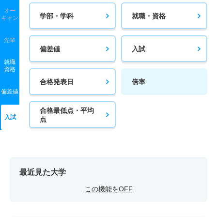
オー
学部・学科
就職・資格
キャン
先輩
偏差値
入試
就職
資格
合格発表日
倍率
偏差値
合格最低点・平均
入試
点
最近見た大学
この機能をOFF