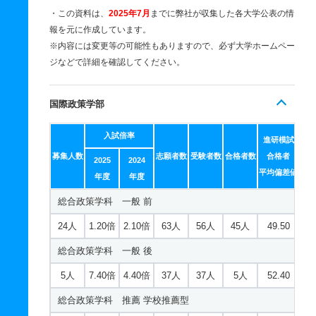
・この資料は、
2025年7月
までに弊社が収集した各大学公表の情
報を元に作成しています。
※内容には変更等の可能性もありますので、必ず大学ホームペー
ジなどで詳細を確認してください。
国際政策学部
入試倍率
進研模試
募集人数
志願者数
受験者数
合格者数
合格者
2025
2024
平均偏差値
年度
年度
総合政策学科 一般 前
24人
1.20倍
2.10倍
63人
56人
45人
49.50
総合政策学科 一般 後
5人
7.40倍
4.40倍
37人
37人
5人
52.40
総合政策学科 推薦 学校推薦型