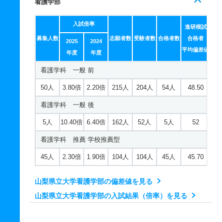
看護学部
入試倍率
進研模試
募集人数
志願者数
受験者数
合格者数
合格者
2025
2024
平均偏差値
年度
年度
看護学科 一般 前
50人
3.80倍
2.20倍
215人
204人
54人
48.50
看護学科 一般 後
5人
10.40倍
6.40倍
162人
52人
5人
52
看護学科 推薦 学校推薦型
45人
2.30倍
1.90倍
104人
104人
45人
45.70
山梨県立大学看護学部の偏差値を見る
山梨県立大学看護学部の入試結果（倍率）を見る