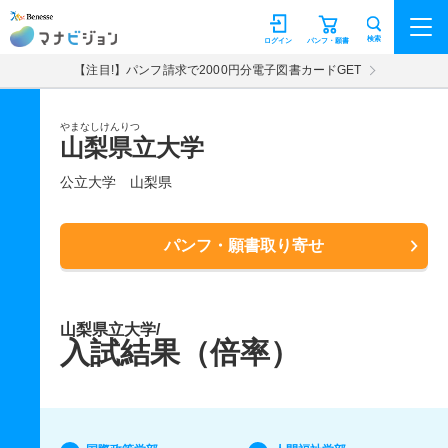
マナビジョン
検索
ログイン
パンフ・願書
【注目!】パンフ請求で2000円分電子図書カードGET
やまなしけんりつ
山梨県立大学
公立大学
山梨県
パンフ・願書取り寄せ
山梨県立大学/
入試結果（倍率）