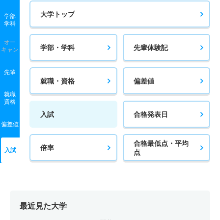
大学トップ
学部
学科
オー
学部・学科
先輩体験記
キャン
先輩
就職・資格
偏差値
就職
資格
入試
合格発表日
偏差値
合格最低点・平均
倍率
入試
点
最近見た大学