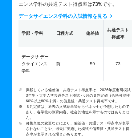
エンス学科の共通テスト得点率は
73%
です。
データサイエンス学科の入試情報を見る
共通テスト
学部・学科
日程方式
偏差値
得点率
データサ デー
タサイエンス
前
59
73
学科
※ 掲載している偏差値・共通テスト得点率は、2026年度進研模試
3年生・大学入学共通テスト模試・6月のＢ判定値（合格可能性
60%以上80%未満）の偏差値・共通テスト得点率です。
※ Ｂ判定値は、過去の入試結果等からベネッセが予想したもので
あり、各学校の教育内容、社会的地位を示すものではありませ
ん。
※ 募集単位の変更などにより、偏差値・共通テスト得点率が表示
されないことや、過去に実施した模試の偏差値・共通テスト得
点率が表示される場合があります。