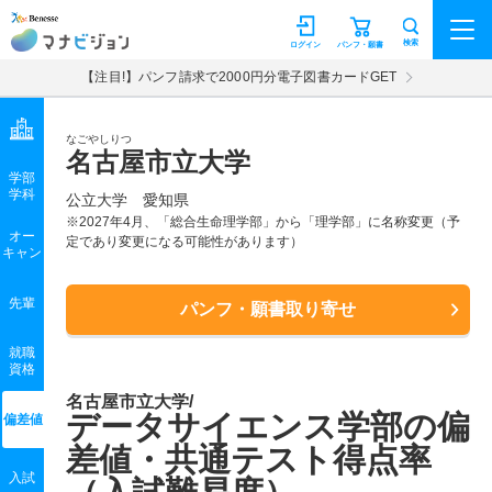
マナビジョン
検索
ログイン
パンフ・願書
【注目!】パンフ請求で2000円分電子図書カードGET
なごやしりつ
名古屋市立大学
学部
学科
公立大学
愛知県
※2027年4月、「総合生命理学部」から「理学部」に名称変更（予
オー
定であり変更になる可能性があります）
キャン
先輩
パンフ・願書取り寄せ
就職
資格
名古屋市立大学/
データサイエンス学部の偏
偏差値
差値・共通テスト得点率
入試