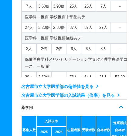
7人
3.60倍
3.90倍
25人
25人
7人
－
医学科 推薦 学校推薦中部圏共テ
27人
3.20倍
2.80倍
87人
87人
27人
－
医学科 推薦 学校推薦接続共テ
3人
2倍
2倍
6人
6人
3人
－
保健医療学科／リハビリテーション学専攻／理学療法学コ
ース 一般 前
20人
2.60倍
－
73人
54人
21人
52.20
名古屋市立大学医学部の偏差値を見る
保健医療学科／リハビリテーション学専攻／理学療法学コ
ース 推薦 学校推薦型Ａ
名古屋市立大学医学部の入試結果（倍率）を見る
4人
6倍
－
24人
24人
4人
－
薬学部
保健医療学科／リハビリテーション学専攻／理学療法学コ
入試倍率
ース 推薦 学校推薦型Ｂ共テ
進研模試
募集人数
志願者数
受験者数
合格者数
合格者
2025
2024
12人
2.70倍
－
32人
32人
12人
－