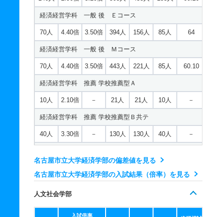
経済経営学科 一般 後 Ｅコース
70人
4.40倍
3.50倍
394人
156人
85人
64
経済経営学科 一般 後 Ｍコース
70人
4.40倍
3.50倍
443人
221人
85人
60.10
経済経営学科 推薦 学校推薦型Ａ
10人
2.10倍
－
21人
21人
10人
－
経済経営学科 推薦 学校推薦型Ｂ共テ
40人
3.30倍
－
130人
130人
40人
－
経済経営学科 推薦 学校推薦Ｂ接続共テ
名古屋市立大学経済学部の偏差値を見る
5人
4倍
－
20人
20人
5人
－
名古屋市立大学経済学部の入試結果（倍率）を見る
人文社会学部
入試倍率