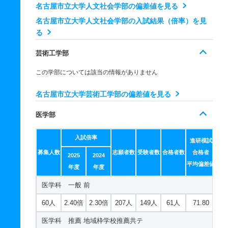
名古屋市立大学人文社会学部の偏差値を見る
12人
2.90倍
2.10倍
101人
35人
12人
62.80
名古屋市立大学人文社会学部の入試結果（倍率）を見
国際文化学科 推薦 学校推薦型Ａ
る
6人
4.20倍
4.20倍
30人
25人
6人
－
芸術工学部
国際文化学科 推薦 学校推薦接続共テ
この学部については該当の情報がありません
3人
5.30倍
5.70倍
16人
16人
3人
－
名古屋市立大学芸術工学部の偏差値を見る
医学部
入試倍率
進研模試
募集人数
志願者数
受験者数
合格者数
合格者
2025
2024
平均偏差値
年度
年度
医学科 一般 前
60人
2.40倍
2.30倍
207人
149人
61人
71.80
医学科 推薦 地域枠学校推薦共テ