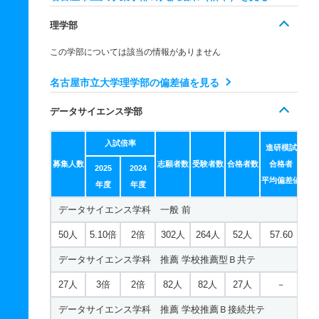
4人
－
－
0人
0人
0人
－
生命薬科学科 推薦 学校推薦型Ｂ共テ
理学部
6人
1.70倍
1倍
12人
12人
7人
－
この学部については該当の情報がありません
生命薬科学科 推薦 学校推薦Ｂ接続共テ
名古屋市立大学理学部の偏差値を見る
2人
3倍
1倍
3人
3人
1人
－
データサイエンス学部
入試倍率
進研模試
募集人数
志願者数
受験者数
合格者数
合格者
2025
2024
平均偏差値
年度
年度
データサイエンス学科 一般 前
50人
5.10倍
2倍
302人
264人
52人
57.60
データサイエンス学科 推薦 学校推薦型Ｂ共テ
27人
3倍
2倍
82人
82人
27人
－
データサイエンス学科 推薦 学校推薦Ｂ接続共テ