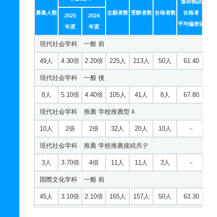
進研模試
募集人数
志願者数
受験者数
合格者数
合格者
2025
2024
平均偏差値
年度
年度
現代社会学科 一般 前
49人
4.30倍
2.20倍
225人
213人
50人
61.40
現代社会学科 一般 後
8人
5.10倍
4.40倍
105人
41人
8人
67.80
現代社会学科 推薦 学校推薦型Ａ
10人
2倍
2倍
32人
20人
10人
－
現代社会学科 推薦 学校推薦接続共テ
3人
3.70倍
4倍
11人
11人
3人
－
国際文化学科 一般 前
45人
3.10倍
2.10倍
165人
157人
50人
63.30
国際文化学科 一般 後