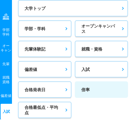
大学トップ
オープンキャンパ
学部・学科
学部
ス
学科
オー
先輩体験記
就職・資格
キャン
先輩
偏差値
入試
就職
資格
合格発表日
倍率
偏差値
合格最低点・平均
入試
点