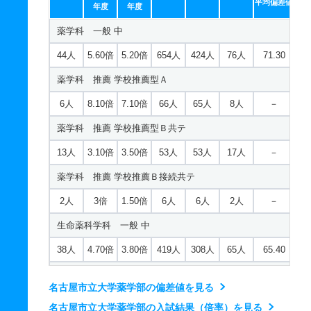
平均偏差値
年度
年度
保健医療学科／リハビリテーション学専攻／理学療法学コ
薬学科 一般 中
ース 推薦 学校推薦Ｂ接続共テ
44人
5.60倍
5.20倍
654人
424人
76人
71.30
4人
2.30倍
－
9人
9人
4人
－
薬学科 推薦 学校推薦型Ａ
保健医療学科／リハビリテーション学専攻／作業療法学コ
ース 一般 前
6人
8.10倍
7.10倍
66人
65人
8人
－
20人
1.80倍
－
55人
43人
24人
57
薬学科 推薦 学校推薦型Ｂ共テ
保健医療学科／リハビリテーション学専攻／作業療法学コ
13人
3.10倍
3.50倍
53人
53人
17人
－
ース 推薦 学校推薦型Ａ
薬学科 推薦 学校推薦Ｂ接続共テ
4人
4倍
－
16人
16人
4人
－
2人
3倍
1.50倍
6人
6人
2人
－
保健医療学科／リハビリテーション学専攻／作業療法学コ
生命薬科学科 一般 中
ース 推薦 学校推薦型Ｂ共テ
38人
4.70倍
3.80倍
419人
308人
65人
65.40
12人
1倍
－
15人
15人
15人
－
生命薬科学科 推薦 学校推薦型Ａ
保健医療学科／リハビリテーション学専攻／作業療法学コ
名古屋市立大学薬学部の偏差値を見る
ース 推薦 学校推薦Ｂ接続共テ
4人
3.40倍
4.80倍
17人
17人
5人
－
名古屋市立大学薬学部の入試結果（倍率）を見る