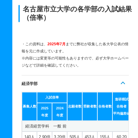
名古屋市立大学の各学部の入試結果
（倍率）
・この資料は、
2025年7月
までに弊社が収集した各大学公表の情
報を元に作成しています。
※内容には変更等の可能性もありますので、必ず大学ホームペー
ジなどで詳細を確認してください。
経済学部
入試倍率
進研模試
募集人数
志願者数
受験者数
合格者数
合格者
2025
2024
平均偏差値
年度
年度
経済経営学科 一般 前
140人
2.90倍
3.20倍
505人
453人
155人
60.20