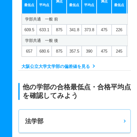
満点
満点
最低点
平均点
最低点
平均点
最低点
平均
学部共通 一般 前
609.5
633.1
875
341.8
373.8
475
226
259
学部共通 一般 後
657
680.6
875
357.5
390
475
245
290
大阪公立大学文学部の偏差値を見る
他の学部の合格最低点・合格平均点
を確認してみよう
法学部