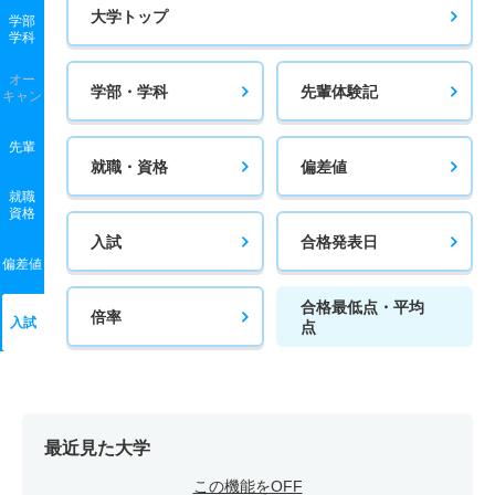
大学トップ
学部
学科
オー
学部・学科
先輩体験記
キャン
先輩
就職・資格
偏差値
就職
資格
入試
合格発表日
偏差値
合格最低点・平均
倍率
入試
点
最近見た大学
この機能をOFF