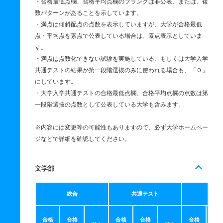
・合格最低点欄、合格平均点欄のブランクは非公表、または、複
数パターンがあることを示しています。
・満点は傾斜配点の点数を表示していますが、大学が合格最低
点・平均点を素点で公表している場合は、素点表示としていま
す。
・満点は点数化できない試験を実施している、もしくは大学入学
共通テストの結果が第一段階選抜のみに使われる場合も、「０」
にしています。
・大学入学共通テストの合格最低点欄、合格平均点欄の点数は第
一段階選抜の点数として公表している大学も含みます。
※内容には変更等の可能性もありますので、必ず大学ホームペー
ジなどで詳細を確認してください。
文学部
総合
共通テスト
個別
合格
合格
合格
合格
合格
合