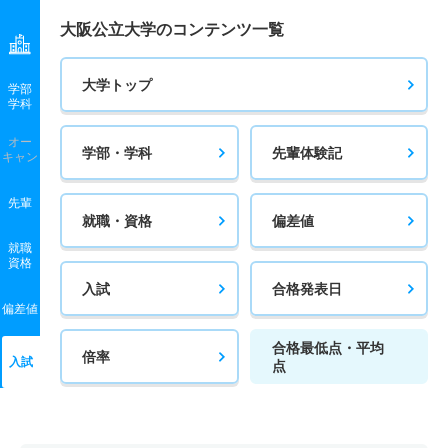
大阪公立大学のコンテンツ一覧
大学トップ
学部
学科
オー
学部・学科
先輩体験記
キャン
先輩
就職・資格
偏差値
就職
資格
入試
合格発表日
偏差値
合格最低点・平均
倍率
入試
点