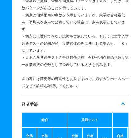
・合格最低点欄、合格平均点欄のブランクは非公表、または、複
数パターンがあることを示しています。
・満点は傾斜配点の点数を表示していますが、大学が合格最低
点・平均点を素点で公表している場合は、素点表示としていま
す。
・満点は点数化できない試験を実施している、もしくは大学入学
共通テストの結果が第一段階選抜のみに使われる場合も、「０」
にしています。
・大学入学共通テストの合格最低点欄、合格平均点欄の点数は第
一段階選抜の点数として公表している大学も含みます。
※内容には変更等の可能性もありますので、必ず大学ホームペー
ジなどで詳細を確認してください。
経済学部
総合
共通テスト
個別
合格
合格
合格
合格
合格
合