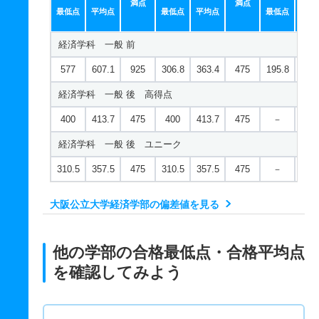
満点
満点
最低点
平均点
最低点
平均点
最低点
平均
経済学科 一般 前
577
607.1
925
306.8
363.4
475
195.8
243
経済学科 一般 後 高得点
400
413.7
475
400
413.7
475
－
－
経済学科 一般 後 ユニーク
310.5
357.5
475
310.5
357.5
475
－
－
大阪公立大学経済学部の偏差値を見る
他の学部の合格最低点・合格平均点
を確認してみよう