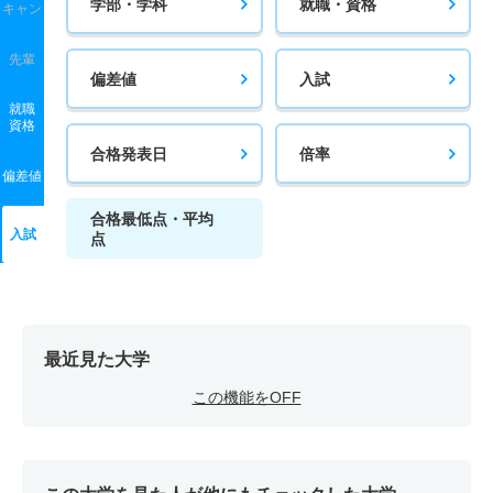
学部・学科
就職・資格
キャン
先輩
偏差値
入試
就職
資格
合格発表日
倍率
偏差値
合格最低点・平均
入試
点
最近見た大学
この機能をOFF