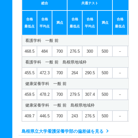
総合
共通テスト
個別
合格
合格
合格
合格
合格
合
満点
満点
最低点
平均点
最低点
平均点
最低点
平均
看護学科 一般 前
468.5
484
700
276.5
300
500
－
－
看護学科 一般 前 島根県地域枠
455.5
472.3
700
264
290.5
500
－
－
健康栄養学科 一般 前
459.5
478.2
700
279.5
307.4
500
－
－
健康栄養学科 一般 前 島根県地域枠
409.7
446.5
700
243
276.5
500
－
－
島根県立大学看護栄養学部の偏差値を見る