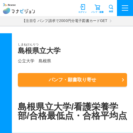
マナビジョン
検索
ログイン
パンフ・願書
【注目!】パンフ請求で2000円分電子図書カードGET
しまねけんりつ
島根県立大学
公立大学
島根県
パンフ・願書取り寄せ
島根県立大学/看護栄養学
部/合格最低点・合格平均点