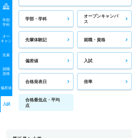
オープンキャンパ
学部・学科
学部
ス
学科
オー
先輩体験記
就職・資格
キャン
先輩
偏差値
入試
就職
資格
合格発表日
倍率
偏差値
合格最低点・平均
入試
点