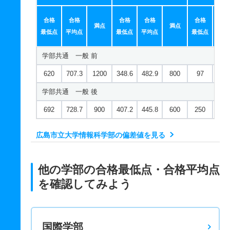
合格
合格
合格
合格
合格
合
満点
満点
最低点
平均点
最低点
平均点
最低点
平均
学部共通 一般 前
620
707.3
1200
348.6
482.9
800
97
224
学部共通 一般 後
692
728.7
900
407.2
445.8
600
250
282
広島市立大学情報科学部の偏差値を見る
他の学部の合格最低点・合格平均点
を確認してみよう
国際学部