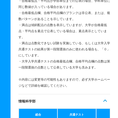
・合格最低点・平均点が学部単位までの公表の場合、学科単位に
同じ数値が入っている場合があります。
・合格最低点欄、合格平均点欄のブランクは非公表、または、複
数パターンがあることを示しています。
・満点は傾斜配点の点数を表示していますが、大学が合格最低
点・平均点を素点で公表している場合は、素点表示としていま
す。
・満点は点数化できない試験を実施している、もしくは大学入学
共通テストの結果が第一段階選抜のみに使われる場合も、「０」
にしています。
・大学入学共通テストの合格最低点欄、合格平均点欄の点数は第
一段階選抜の点数として公表している大学も含みます。
※内容には変更等の可能性もありますので、必ず大学ホームペー
ジなどで詳細を確認してください。
情報科学部
総合
共通テスト
個別