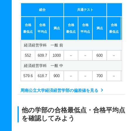
総合
共通テスト
個別
合格
合格
合格
合格
合格
合
満点
満点
最低点
平均点
最低点
平均点
最低点
平均
経済経営学科 一般 前
552
609.7
1000
－
－
600
－
－
経済経営学科 一般 中
579.6
618.7
900
－
－
700
－
－
周南公立大学経済経営学部の偏差値を見る
他の学部の合格最低点・合格平均点
を確認してみよう