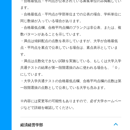
・合格最低点・平均点が公表されている募集単位のみ掲載してい
ます。
・合格最低点・平均点が学部単位までの公表の場合、学科単位に
同じ数値が入っている場合があります。
・合格最低点欄、合格平均点欄のブランクは非公表、または、複
数パターンがあることを示しています。
・満点は傾斜配点の点数を表示していますが、大学が合格最低
点・平均点を素点で公表している場合は、素点表示としていま
す。
・満点は点数化できない試験を実施している、もしくは大学入学
共通テストの結果が第一段階選抜のみに使われる場合も、「０」
にしています。
・大学入学共通テストの合格最低点欄、合格平均点欄の点数は第
一段階選抜の点数として公表している大学も含みます。
※内容には変更等の可能性もありますので、必ず大学ホームペー
ジなどで詳細を確認してください。
経済経営学部