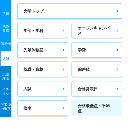
大学トップ
学費
就職
オープンキャンパ
学部・学科
資格
ス
偏差値
先輩体験記
学費
入試
就職・資格
偏差値
志望
理由
入試
合格発表日
イチ
オシ
卒業後
合格最低点・平均
倍率
の進路
点