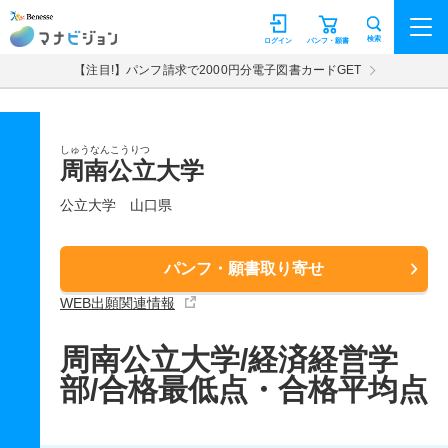
マナビジョン
検索
ログイン
パンフ・願書
【注目!】パンフ請求で2000円分電子図書カードGET
しゅうなんこうりつ
周南公立大学
公立大学
山口県
パンフ・願書取り寄せ
WEB出願関連情報
周南公立大学/経済経営学
部/合格最低点・合格平均点