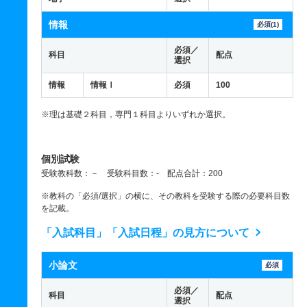
情報
必須(1)
必須／
科目
配点
選択
情報
情報Ⅰ
必須
100
※理は基礎２科目，専門１科目よりいずれか選択。
個別試験
受験教科数：－ 受験科目数：- 配点合計：200
※教科の「必須/選択」の横に、その教科を受験する際の必要科目数
を記載。
「入試科目」「入試日程」の見方について
小論文
必須
必須／
科目
配点
選択