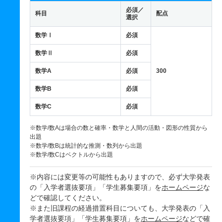
必須／
科目
配点
選択
数学Ⅰ
必須
数学Ⅱ
必須
数学A
必須
300
数学B
必須
数学C
必須
※数学/数Aは場合の数と確率・数学と人間の活動・図形の性質から
出題
※数学/数Bは統計的な推測・数列から出題
※数学/数Cはベクトルから出題
※内容には変更等の可能性もありますので、必ず大学発表
の「入学者選抜要項」「学生募集要項」を
ホームページ
な
どで確認してください。
※また旧課程の経過措置科目についても、大学発表の「入
学者選抜要項」「学生募集要項」を
ホームページ
などで確