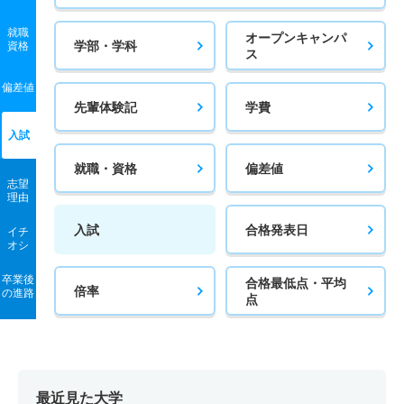
就職
オープンキャンパ
学部・学科
資格
ス
偏差値
先輩体験記
学費
入試
就職・資格
偏差値
志望
理由
入試
合格発表日
イチ
オシ
卒業後
合格最低点・平均
倍率
の進路
点
最近見た大学