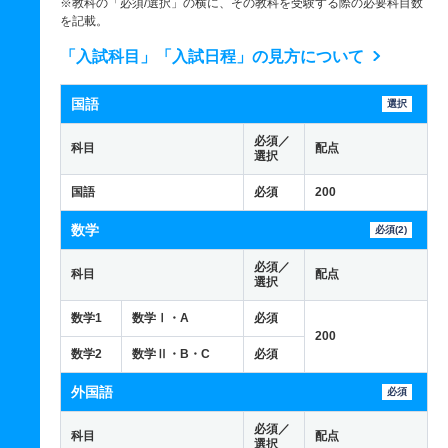
※教科の「必須/選択」の横に、その教科を受験する際の必要科目数
を記載。
「入試科目」「入試日程」の見方について
国語
選択
必須／
科目
配点
選択
国語
必須
200
数学
必須(2)
必須／
科目
配点
選択
数学1
数学Ⅰ・A
必須
200
数学2
数学Ⅱ・B・C
必須
外国語
必須
必須／
科目
配点
選択