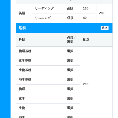
リーディング
必須
160
英語
200
リスニング
必須
40
理科
選択
必須／
科目
配点
選択
物理基礎
選択
化学基礎
選択
生物基礎
選択
地学基礎
選択
200
物理
選択
化学
選択
生物
選択
地学
選択