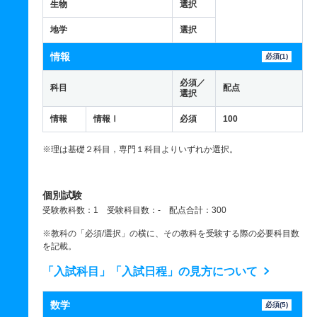
生物
選択
地学
選択
情報
必須(1)
必須／
科目
配点
選択
情報
情報Ⅰ
必須
100
※理は基礎２科目，専門１科目よりいずれか選択。
個別試験
受験教科数：1 受験科目数：- 配点合計：300
※教科の「必須/選択」の横に、その教科を受験する際の必要科目数
を記載。
「入試科目」「入試日程」の見方について
数学
必須(5)