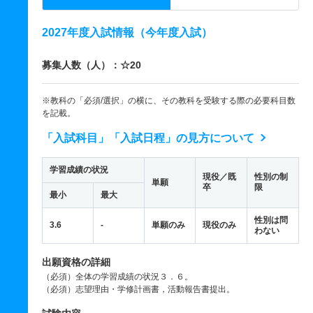
2027年度入試情報（今年度入試）
募集人数（人）：☆20
※教科の「必須/選択」の横に、その教科を受験する際の必要科目数
を記載。
「入試科目」「入試日程」の見方について
学習成績の状況
現役／既
性別の制
単願
卒
限
最小
最大
性別は問
3.6
-
単願のみ
現役のみ
わない
出願資格の詳細
（必須）全体の学習成績の状況３．６。
（必須）志望理由・学修計画書，活動報告書提出。