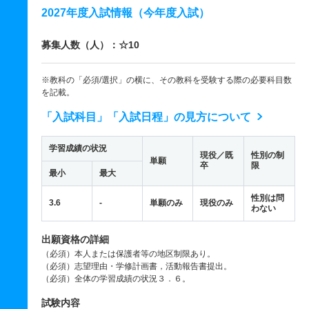
2027年度入試情報（今年度入試）
募集人数（人）：☆10
※教科の「必須/選択」の横に、その教科を受験する際の必要科目数
を記載。
「入試科目」「入試日程」の見方について
学習成績の状況
現役／既
性別の制
単願
卒
限
最小
最大
性別は問
3.6
-
単願のみ
現役のみ
わない
出願資格の詳細
（必須）本人または保護者等の地区制限あり。
（必須）志望理由・学修計画書，活動報告書提出。
（必須）全体の学習成績の状況３．６。
試験内容