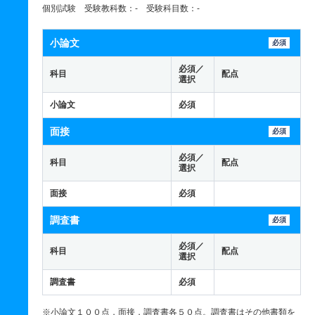
個別試験 受験教科数：- 受験科目数：-
小論文
必須
必須／
科目
配点
選択
小論文
必須
面接
必須
必須／
科目
配点
選択
面接
必須
調査書
必須
必須／
科目
配点
選択
調査書
必須
※小論文１００点，面接，調査書各５０点。調査書はその他書類を