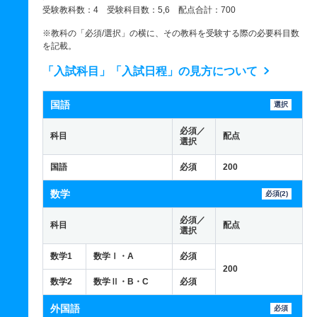
受験教科数：4 受験科目数：5,6 配点合計：700
※教科の「必須/選択」の横に、その教科を受験する際の必要科目数
を記載。
「入試科目」「入試日程」の見方について
国語
選択
必須／
科目
配点
選択
国語
必須
200
数学
必須(2)
必須／
科目
配点
選択
数学1
数学Ⅰ・A
必須
200
数学2
数学Ⅱ・B・C
必須
外国語
必須