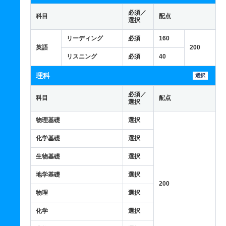
必須／
科目
配点
選択
リーディング
必須
160
英語
200
リスニング
必須
40
理科
選択
必須／
科目
配点
選択
物理基礎
選択
化学基礎
選択
生物基礎
選択
地学基礎
選択
200
物理
選択
化学
選択