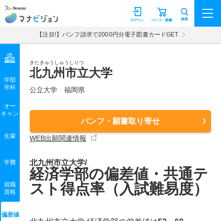
マナビジョン
検索
ログイン
パンフ・願書
【注目!】パンフ請求で2000円分電子図書カードGET
きたきゅうしゅうしりつ
北九州市立大学
学部
学科
公立大学
福岡県
オー
キャン
パンフ・願書取り寄せ
先輩
WEB出願関連情報
北九州市立大学/
学費
経済学部の偏差値・共通テ
スト得点率（入試難易度）
就職
資格
偏差値