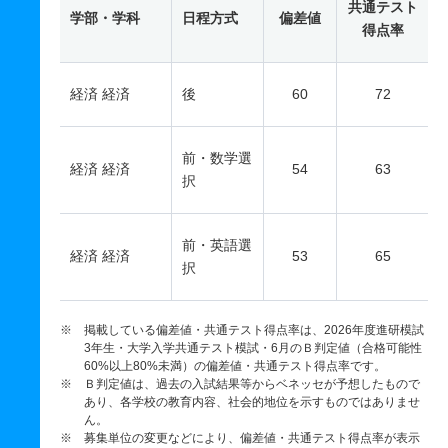
共通テスト
学部・学科
日程方式
偏差値
得点率
経済 経済
後
60
72
前・数学選
経済 経済
54
63
択
前・英語選
経済 経済
53
65
択
※ 掲載している偏差値・共通テスト得点率は、2026年度進研模試
3年生・大学入学共通テスト模試・6月のＢ判定値（合格可能性
60%以上80%未満）の偏差値・共通テスト得点率です。
※ Ｂ判定値は、過去の入試結果等からベネッセが予想したもので
あり、各学校の教育内容、社会的地位を示すものではありませ
ん。
※ 募集単位の変更などにより、偏差値・共通テスト得点率が表示