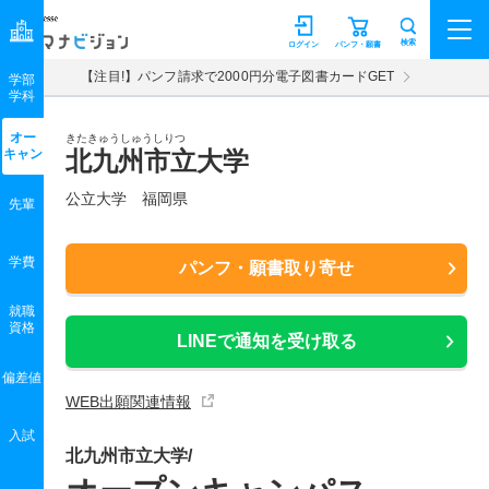
マナビジョン
検索
ログイン
パンフ・願書
【注目!】パンフ請求で2000円分電子図書カードGET
学部
学科
オー
きたきゅうしゅうしりつ
キャン
北九州市立大学
公立大学 福岡県
先輩
学費
パンフ・願書取り寄せ
就職
資格
LINEで通知を受け取る
偏差値
WEB出願関連情報
入試
北九州市立大学/