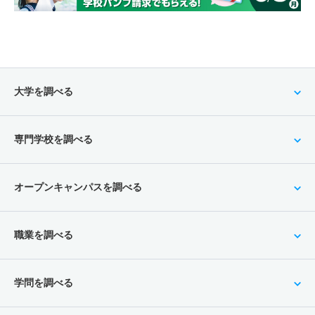
大学を調べる
専門学校を調べる
オープンキャンパスを調べる
職業を調べる
学問を調べる