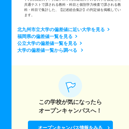
共通テストで課される教科・科目と個別学力検査で課される教
科・科目で集計した、【記述総合集計】の判定値を掲載してい
ます。
北九州市立大学の偏差値に近い大学を見る
福岡県の偏差値一覧を見る
公立大学の偏差値一覧を見る
大学の偏差値一覧から調べる
この学校が気になったら
オープンキャンパスへ！
オープンキャンパス情報をみる