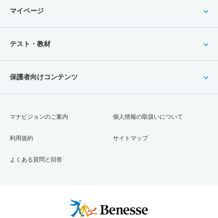
マイページ
テスト・教材
保護者向けコンテンツ
マナビジョンのご案内
個人情報の取扱いについて
利用規約
サイトマップ
よくある質問と回答