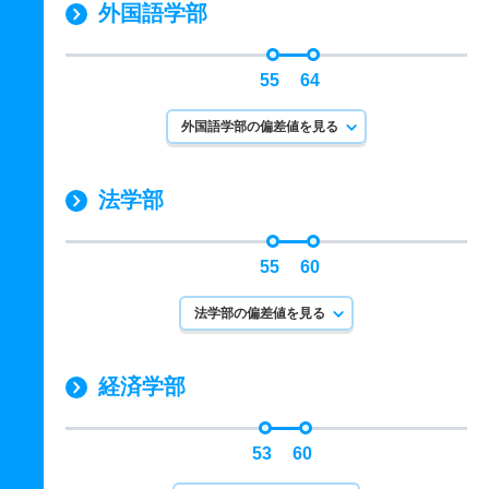
外国語学部
55
64
外国語学部の偏差値を見る
法学部
55
60
法学部の偏差値を見る
経済学部
53
60