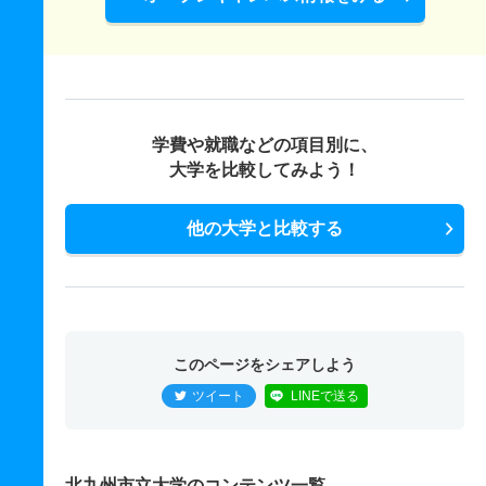
学費や就職などの項目別に、
大学を比較してみよう！
他の大学と比較する
このページをシェアしよう
ツイート
LINEで送る
北九州市立大学のコンテンツ一覧