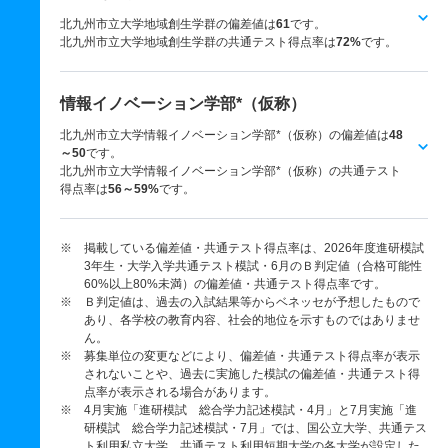
北九州市立大学地域創生学群の偏差値は
61
です。
北九州市立大学地域創生学群の共通テスト得点率は
72%
です。
情報イノベーション学部*（仮称）
北九州市立大学情報イノベーション学部*（仮称）の偏差値は
48
～50
です。
北九州市立大学情報イノベーション学部*（仮称）の共通テスト
得点率は
56～59%
です。
※ 掲載している偏差値・共通テスト得点率は、2026年度進研模試
3年生・大学入学共通テスト模試・6月のＢ判定値（合格可能性
60%以上80%未満）の偏差値・共通テスト得点率です。
※ Ｂ判定値は、過去の入試結果等からベネッセが予想したもので
あり、各学校の教育内容、社会的地位を示すものではありませ
ん。
※ 募集単位の変更などにより、偏差値・共通テスト得点率が表示
されないことや、過去に実施した模試の偏差値・共通テスト得
点率が表示される場合があります。
※ 4月実施「進研模試 総合学力記述模試・4月」と7月実施「進
研模試 総合学力記述模試・7月」では、国公立大学、共通テス
ト利用私立大学、共通テスト利用短期大学の各大学が設定した