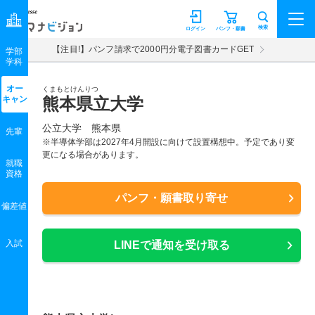
マナビジョン
検索
ログイン
パンフ・願書
【注目!】パンフ請求で2000円分電子図書カードGET
学部
学科
オー
くまもとけんりつ
キャン
熊本県立大学
公立大学 熊本県
先輩
※半導体学部は2027年4月開設に向けて設置構想中。予定であり変
更になる場合があります。
就職
資格
パンフ・願書取り寄せ
偏差値
入試
LINEで通知を受け取る