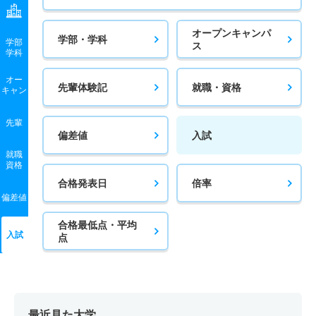
オープンキャンパ
学部・学科
学部
ス
学科
オー
先輩体験記
就職・資格
キャン
先輩
偏差値
入試
就職
資格
合格発表日
倍率
偏差値
合格最低点・平均
入試
点
最近見た大学