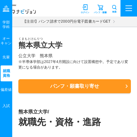
マナビジョン
検索
ログイン
パンフ・願書
【注目!】パンフ請求で2000円分電子図書カードGET
学部
学科
オー
くまもとけんりつ
キャン
熊本県立大学
公立大学 熊本県
先輩
※半導体学部は2027年4月開設に向けて設置構想中。予定であり変
更になる場合があります。
就職
資格
パンフ・願書取り寄せ
偏差値
入試
熊本県立大学/
就職先・資格・進路