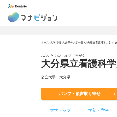
マナビジョン
ホーム
>
大学情報
>
大分県の大学一覧
>
大分県立看護科学大学
>
大
おおいたけんりつかんごかがく
大分県立看護科学
公立大学
大分県
パンフ・願書取り寄せ
大学トップ
学部
・
学科