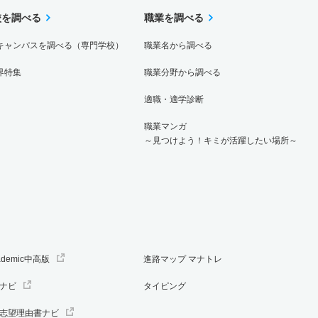
校を調べる
職業を調べる
キャンパスを調べる（専門学校）
職業名から調べる
界特集
職業分野から調べる
適職・適学診断
職業マンガ
～見つけよう！キミが活躍したい場所～
ademic中高版
進路マップ マナトレ
ナビ
タイピング
志望理由書ナビ