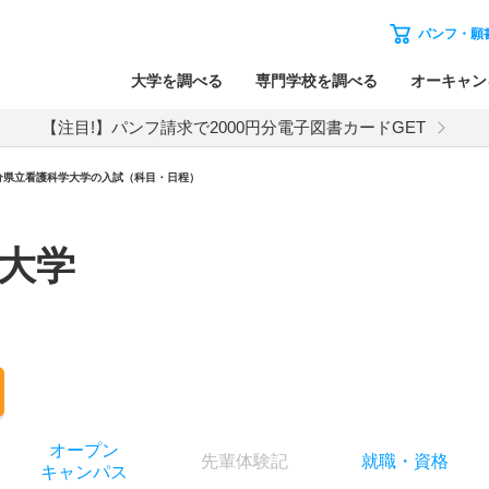
パンフ・願
大学を調べる
専門学校を調べる
オーキャン
【注目!】パンフ請求で2000円分電子図書カードGET
分県立看護科学大学
の入試（科目・日程）
大学
オー
プン
先輩
体験記
就職
・
資格
キャン
パス