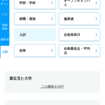
オー
オープンキャンパ
学部・学科
キャン
ス
先輩
就職・資格
偏差値
就職
資格
入試
合格発表日
偏差値
合格最低点・平均
倍率
入試
点
最近見た大学
この機能をOFF