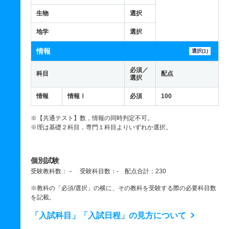
生物
選択
地学
選択
情報
選択(1)
必須／
科目
配点
選択
情報
情報Ⅰ
必須
100
※【共通テスト】数，情報の同時判定不可。
※理は基礎２科目，専門１科目よりいずれか選択。
個別試験
受験教科数：－ 受験科目数：- 配点合計：230
※教科の「必須/選択」の横に、その教科を受験する際の必要科目数
を記載。
「入試科目」「入試日程」の見方について