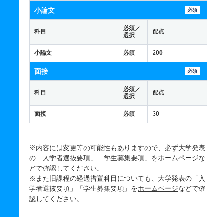
小論文
必須
必須／
科目
配点
選択
小論文
必須
200
面接
必須
必須／
科目
配点
選択
面接
必須
30
※内容には変更等の可能性もありますので、必ず大学発表
の「入学者選抜要項」「学生募集要項」を
ホームページ
な
どで確認してください。
※また旧課程の経過措置科目についても、大学発表の「入
学者選抜要項」「学生募集要項」を
ホームページ
などで確
認してください。