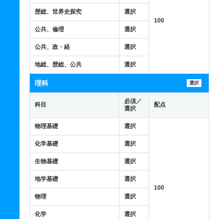
歴総、世界史探究
選択
100
公共、倫理
選択
公共、政・経
選択
地総、歴総、公共
選択
理科
選択
必須／
科目
配点
選択
物理基礎
選択
化学基礎
選択
生物基礎
選択
地学基礎
選択
100
物理
選択
化学
選択