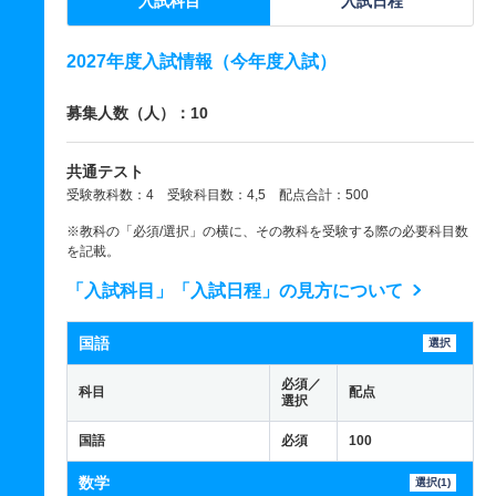
入試科目
入試日程
2027年度入試情報（今年度入試）
募集人数（人）：10
共通テスト
受験教科数：4 受験科目数：4,5 配点合計：500
※教科の「必須/選択」の横に、その教科を受験する際の必要科目数
を記載。
「入試科目」「入試日程」の見方について
国語
選択
必須／
科目
配点
選択
国語
必須
100
数学
選択(1)