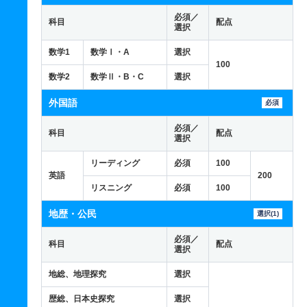
必須／
科目
配点
選択
数学1
数学Ⅰ・A
選択
100
数学2
数学Ⅱ・B・C
選択
外国語
必須
必須／
科目
配点
選択
リーディング
必須
100
英語
200
リスニング
必須
100
地歴・公民
選択(1)
必須／
科目
配点
選択
地総、地理探究
選択
歴総、日本史探究
選択