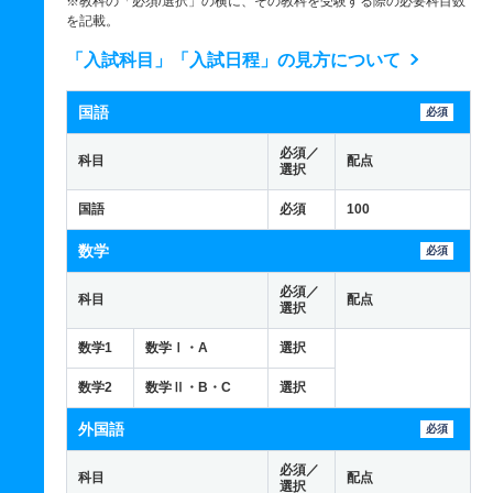
※教科の「必須/選択」の横に、その教科を受験する際の必要科目数
を記載。
「入試科目」「入試日程」の見方について
国語
必須
必須／
科目
配点
選択
国語
必須
100
数学
必須
必須／
科目
配点
選択
数学1
数学Ⅰ・A
選択
数学2
数学Ⅱ・B・C
選択
外国語
必須
必須／
科目
配点
選択