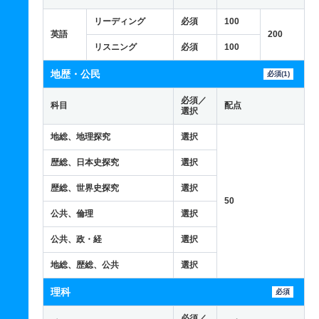
リーディング
必須
100
英語
200
リスニング
必須
100
地歴・公民
必須(1)
必須／
科目
配点
選択
地総、地理探究
選択
歴総、日本史探究
選択
歴総、世界史探究
選択
50
公共、倫理
選択
公共、政・経
選択
地総、歴総、公共
選択
理科
必須
必須／