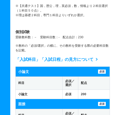
※【共通テスト】国，歴公，理，英必須，数，情報より２科目選択
（１科目５０点）。
※理は基礎２科目，専門１科目よりいずれか選択。
個別試験
受験教科数：－ 受験科目数：- 配点合計：230
※教科の「必須/選択」の横に、その教科を受験する際の必要科目数
を記載。
「入試科目」「入試日程」の見方について
小論文
必須
必須／
科目
配点
選択
小論文
必須
200
面接
必須
必須／