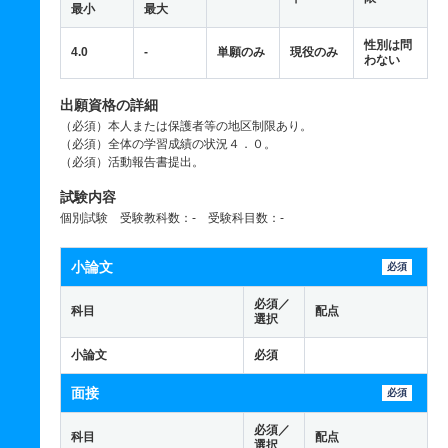
最小
最大
性別は問
4.0
-
単願のみ
現役のみ
わない
出願資格の詳細
（必須）本人または保護者等の地区制限あり。
（必須）全体の学習成績の状況４．０。
（必須）活動報告書提出。
試験内容
個別試験 受験教科数：- 受験科目数：-
小論文
必須
必須／
科目
配点
選択
小論文
必須
面接
必須
必須／
科目
配点
選択