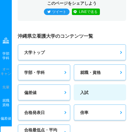
このページをシェアしよう
ツイート
LINEで送る
沖縄県立看護大学のコンテンツ一覧
大学トップ
学部
学科
オー
学部・学科
就職・資格
キャン
先輩
偏差値
入試
就職
資格
合格発表日
倍率
偏差値
合格最低点・平均