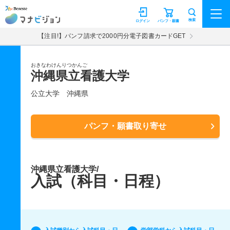
マナビジョン
検索
ログイン
パンフ・願書
【注目!】パンフ請求で2000円分電子図書カードGET
おきなわけんりつかんご
沖縄県立看護大学
公立大学
沖縄県
パンフ・願書取り寄せ
沖縄県立看護大学/
入試（科目・日程）