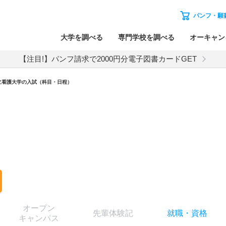
パンフ・願
大学を調べる
専門学校を調べる
オーキャン
【注目!】パンフ請求で2000円分電子図書カードGET
立看護大学
の入試（科目・日程）
オー
プン
先輩
体験記
就職
・
資格
キャン
パス