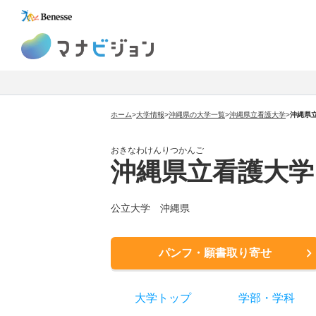
マナビジョン
ホーム
>
大学情報
>
沖縄県の大学一覧
>
沖縄県立看護大学
>
沖縄県
おきなわけんりつかんご
沖縄県立看護大学
公立大学
沖縄県
パンフ・願書取り寄せ
大学トップ
学部
・
学科