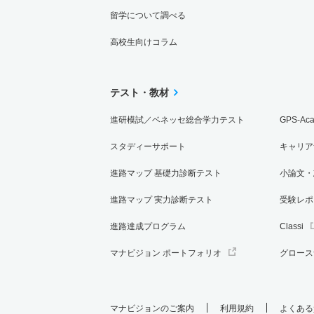
留学について調べる
高校生向けコラム
テスト・教材
進研模試／ベネッセ総合学力テスト
GPS-Ac
スタディーサポート
キャリア
進路マップ 基礎力診断テスト
小論文・
進路マップ 実力診断テスト
受験レポ
進路達成プログラム
Classi
マナビジョン ポートフォリオ
グロース
マナビジョンのご案内
利用規約
よくある