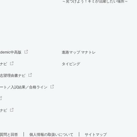
～見つけよう！キミが活躍したい場所～
ademic中高版
進路マップ マナトレ
ナビ
タイピング
志望理由書ナビ
ート／入試結果／合格ライン
ナビ
質問と回答
個人情報の取扱いについて
サイトマップ