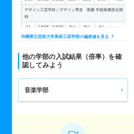
デザイン工芸学科／デザイン専攻 推薦 学校推薦型全国
枠
3人
2.50倍
3.50倍
20人
20人
8人
－
沖縄県立芸術大学美術工芸学部の偏差値を見る
デザイン工芸学科／デザイン専攻 推薦 学校推薦型県内
枠
3人
2.50倍
3.50倍
20人
20人
8人
－
他の学部の入試結果（倍率）を確
認してみよう
美術学科／絵画専攻 一般 前
5人
3.40倍
3.10倍
24人
24人
7人
41.10
美術学科／絵画専攻 一般 後
音楽学部
3人
3.30倍
2.60倍
31人
20人
6人
44.60
美術学科／絵画専攻 推薦 学校推薦型全国枠
1人
2.50倍
4.80倍
15人
15人
6人
－
美術学科／絵画専攻 推薦 学校推薦型県内枠