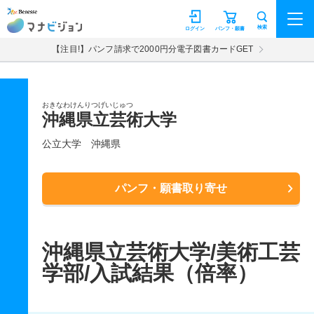
マナビジョン
検索
ログイン
パンフ・願書
【注目!】パンフ請求で2000円分電子図書カードGET
おきなわけんりつげいじゅつ
沖縄県立芸術大学
公立大学
沖縄県
パンフ・願書取り寄せ
沖縄県立芸術大学/美術工芸
学部/入試結果（倍率）