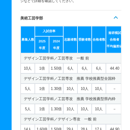
ジなどで詳細を確認してください。
美術工芸学部
入試倍率
進研模試
募集人数
志願者数
受験者数
合格者数
合格者
2025
2024
平均偏差値
年度
年度
デザイン工芸学科／工芸専攻 一般 前
10人
1倍
1.50倍
6人
6人
6人
44.40
デザイン工芸学科／工芸専攻 推薦 学校推薦型全国枠
5人
1倍
1.30倍
10人
10人
10人
－
デザイン工芸学科／工芸専攻 推薦 学校推薦型県内枠
5人
1倍
1.30倍
10人
10人
10人
－
デザイン工芸学科／デザイン専攻 一般 前
14人
1.60倍
1.50倍
29人
28人
17人
44.90