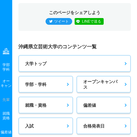
このページをシェアしよう
ツイート
LINEで送る
沖縄県立芸術大学のコンテンツ一覧
大学トップ
学部
学科
オー
オープンキャンパ
学部・学科
キャン
ス
先輩
就職・資格
偏差値
就職
資格
入試
合格発表日
偏差値