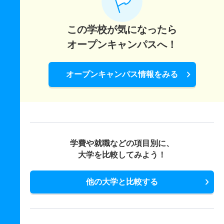
1人
2.50倍
4.80倍
15人
15人
6人
－
美術学科／彫刻専攻 一般 前
この学校が気になったら
5人
1.30倍
オープンキャンパスへ！
1倍
4人
4人
3人
39.30
美術学科／芸術学専攻 一般 前
オープンキャンパス情報をみる
4人
1.20倍
1倍
6人
6人
5人
47.90
美術学科／芸術学専攻 推薦 学校推薦型全国枠
1人
1倍
1.30倍
3人
3人
3人
－
美術学科／芸術学専攻 推薦 学校推薦型県内枠
学費や就職などの項目別に、
1人
1倍
1.30倍
3人
3人
3人
－
大学を比較してみよう！
他の大学と比較する