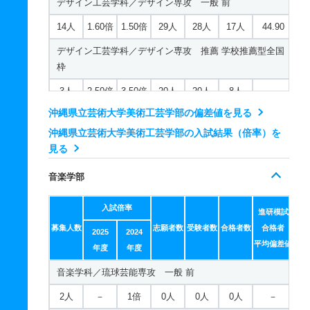
デザイン工芸学科／デザイン専攻 一般 前
14人
1.60倍
1.50倍
29人
28人
17人
44.90
デザイン工芸学科／デザイン専攻 推薦 学校推薦型全国
枠
3人
2.50倍
3.50倍
20人
20人
8人
－
沖縄県立芸術大学美術工芸学部の偏差値を見る
デザイン工芸学科／デザイン専攻 推薦 学校推薦型県内
枠
沖縄県立芸術大学美術工芸学部の入試結果（倍率）を
見る
3人
2.50倍
3.50倍
20人
20人
8人
－
音楽学部
美術学科／絵画専攻 一般 前
5人
3.40倍
3.10倍
24人
24人
7人
41.10
入試倍率
進研模試
美術学科／絵画専攻 一般 後
募集人数
志願者数
受験者数
合格者数
合格者
2025
2024
平均偏差値
年度
年度
3人
3.30倍
2.60倍
31人
20人
6人
44.60
音楽学科／琉球芸能専攻 一般 前
美術学科／絵画専攻 推薦 学校推薦型全国枠
2人
－
1倍
0人
0人
0人
－
1人
2.50倍
4.80倍
15人
15人
6人
－