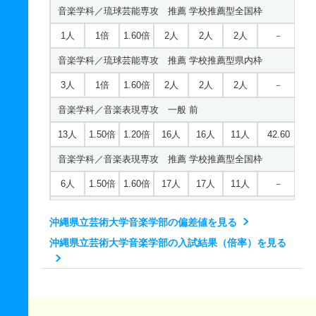
音楽学科／琉球芸能専攻 推薦 学校推薦型全国枠
美術学科／絵画専攻 推薦 学校推薦型県内枠
1人
1倍
1.60倍
2人
2人
2人
－
1人
2.50倍
4.80倍
15人
15人
6人
－
音楽学科／琉球芸能専攻 推薦 学校推薦型県内枠
美術学科／彫刻専攻 一般 前
3人
1倍
1.60倍
2人
2人
2人
－
5人
1.30倍
1倍
4人
4人
3人
39.30
音楽学科／音楽表現専攻 一般 前
美術学科／芸術学専攻 一般 前
13人
1.50倍
1.20倍
16人
16人
11人
42.60
4人
1.20倍
1倍
6人
6人
5人
47.90
音楽学科／音楽表現専攻 推薦 学校推薦型全国枠
美術学科／芸術学専攻 推薦 学校推薦型全国枠
6人
1.50倍
1.60倍
17人
17人
11人
－
1人
1倍
1.30倍
3人
3人
3人
－
音楽学科／音楽表現専攻 推薦 学校推薦型県内枠
美術学科／芸術学専攻 推薦 学校推薦型県内枠
沖縄県立芸術大学音楽学部の偏差値を見る
4人
1.50倍
1.60倍
17人
17人
11人
－
1人
1倍
1.30倍
3人
3人
3人
－
沖縄県立芸術大学音楽学部の入試結果（倍率）を見る
音楽学科／音楽文化専攻 一般 前
3人
1.50倍
1.40倍
3人
3人
2人
－
音楽学科／音楽文化専攻 推薦 学校推薦型全国枠