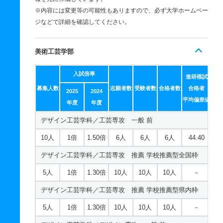
※内容には変更等の可能性もありますので、必ず大学ホームペー
ジなどで詳細を確認してください。
美術工芸学部
入試倍率
進研模試
募集人数
志願者数
受験者数
合格者数
合格者
2025
2024
平均偏差値
年度
年度
デザイン工芸学科／工芸専攻 一般 前
10人
1倍
1.50倍
6人
6人
6人
44.40
デザイン工芸学科／工芸専攻 推薦 学校推薦型全国枠
5人
1倍
1.30倍
10人
10人
10人
－
デザイン工芸学科／工芸専攻 推薦 学校推薦型県内枠
5人
1倍
1.30倍
10人
10人
10人
－