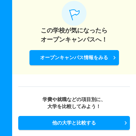
1人
－
1倍
0人
0人
0人
－
音楽学科／音楽文化専攻 推薦 学校推薦型県内枠
1人
－
1倍
0人
0人
0人
－
この学校が気になったら
オープンキャンパスへ！
オープンキャンパス情報をみる
学費や就職などの項目別に、
大学を比較してみよう！
他の大学と比較する