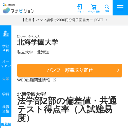
マナビジョン
検索
ログイン
パンフ・願書
【注目!】パンフ請求で2000円分電子図書カードGET
ほっかいがくえん
北海学園大学
学部
学科
私立大学
北海道
オー
キャン
パンフ・願書取り寄せ
先輩
WEB出願関連情報
北海学園大学/
学費
法学部2部の偏差値・共通
テスト得点率（入試難易
就職
資格
度）
偏差値