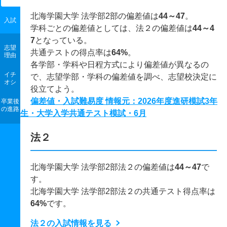
北海学園大学 法学部2部の偏差値は
44～47
。
入試
学科ごとの偏差値としては、法２の偏差値は
44～4
7
となっている。
志望
共通テストの得点率は
64%
。
理由
各学部・学科や日程方式により偏差値が異なるの
イチ
で、志望学部・学科の偏差値を調べ、志望校決定に
オシ
役立てよう。
偏差値・入試難易度 情報元：2026年度進研模試3年
卒業後
の進路
生・大学入学共通テスト模試・6月
法２
北海学園大学 法学部2部法２の偏差値は
44～47
で
す。
北海学園大学 法学部2部法２の共通テスト得点率は
64%
です。
法２の入試情報を見る