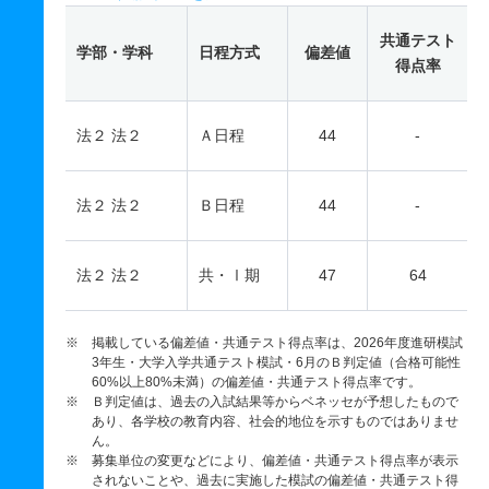
共通テスト
学部・学科
日程方式
偏差値
得点率
法２ 法２
Ａ日程
44
-
法２ 法２
Ｂ日程
44
-
法２ 法２
共・Ⅰ期
47
64
※ 掲載している偏差値・共通テスト得点率は、2026年度進研模試
3年生・大学入学共通テスト模試・6月のＢ判定値（合格可能性
60%以上80%未満）の偏差値・共通テスト得点率です。
※ Ｂ判定値は、過去の入試結果等からベネッセが予想したもので
あり、各学校の教育内容、社会的地位を示すものではありませ
ん。
※ 募集単位の変更などにより、偏差値・共通テスト得点率が表示
されないことや、過去に実施した模試の偏差値・共通テスト得