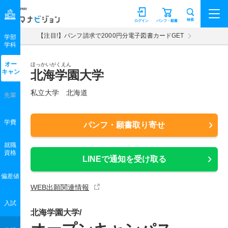
マナビジョン
検索
ログイン
パンフ・願書
【注目!】パンフ請求で2000円分電子図書カードGET
学部
学科
オー
ほっかいがくえん
キャン
北海学園大学
私立大学 北海道
先輩
学費
パンフ・願書取り寄せ
就職
資格
LINEで通知を受け取る
偏差値
WEB出願関連情報
入試
北海学園大学/