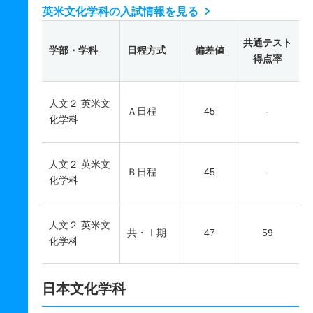
英米文化学科の入試情報を見る
共通テスト
学部・学科
日程方式
偏差値
得点率
人文２ 英米文
Ａ日程
45
-
化学科
人文２ 英米文
Ｂ日程
45
-
化学科
人文２ 英米文
共・Ⅰ期
47
59
化学科
日本文化学科