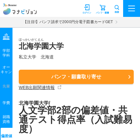
マナビジョン
検索
ログイン
パンフ・願書
【注目!】パンフ請求で2000円分電子図書カードGET
ほっかいがくえん
北海学園大学
学部
学科
私立大学
北海道
オー
キャン
パンフ・願書取り寄せ
先輩
WEB出願関連情報
北海学園大学/
学費
人文学部2部の偏差値・共
通テスト得点率（入試難易
就職
資格
度）
偏差値