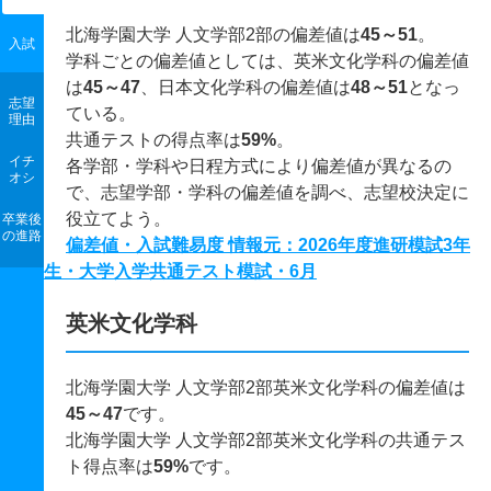
北海学園大学 人文学部2部の偏差値は
45～51
。
入試
学科ごとの偏差値としては、英米文化学科の偏差値
は
45～47
、日本文化学科の偏差値は
48～51
となっ
志望
ている。
理由
共通テストの得点率は
59%
。
イチ
各学部・学科や日程方式により偏差値が異なるの
オシ
で、志望学部・学科の偏差値を調べ、志望校決定に
役立てよう。
卒業後
の進路
偏差値・入試難易度 情報元：2026年度進研模試3年
生・大学入学共通テスト模試・6月
英米文化学科
北海学園大学 人文学部2部英米文化学科の偏差値は
45～47
です。
北海学園大学 人文学部2部英米文化学科の共通テス
ト得点率は
59%
です。