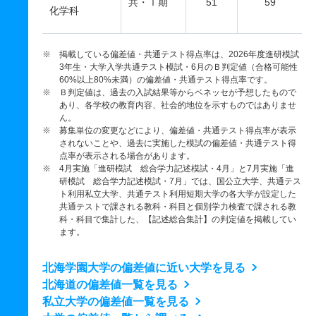
共・Ⅰ期
51
59
化学科
※ 掲載している偏差値・共通テスト得点率は、2026年度進研模試
3年生・大学入学共通テスト模試・6月のＢ判定値（合格可能性
60%以上80%未満）の偏差値・共通テスト得点率です。
※ Ｂ判定値は、過去の入試結果等からベネッセが予想したもので
あり、各学校の教育内容、社会的地位を示すものではありませ
ん。
※ 募集単位の変更などにより、偏差値・共通テスト得点率が表示
されないことや、過去に実施した模試の偏差値・共通テスト得
点率が表示される場合があります。
※ 4月実施「進研模試 総合学力記述模試・4月」と7月実施「進
研模試 総合学力記述模試・7月」では、国公立大学、共通テス
ト利用私立大学、共通テスト利用短期大学の各大学が設定した
共通テストで課される教科・科目と個別学力検査で課される教
科・科目で集計した、【記述総合集計】の判定値を掲載してい
ます。
北海学園大学の偏差値に近い大学を見る
北海道の偏差値一覧を見る
私立大学の偏差値一覧を見る