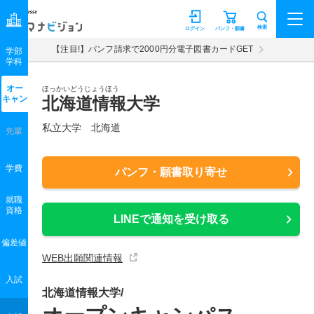
マナビジョン
検索
ログイン
パンフ・願書
【注目!】パンフ請求で2000円分電子図書カードGET
学部
学科
オー
ほっかいどうじょうほう
キャン
北海道情報大学
私立大学 北海道
先輩
学費
パンフ・願書取り寄せ
就職
資格
LINEで通知を受け取る
偏差値
WEB出願関連情報
入試
北海道情報大学/