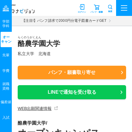
マナビジョン
検索
ログイン
パンフ・願書
【注目!】パンフ請求で2000円分電子図書カードGET
学部
学科
オー
らくのうがくえん
キャン
酪農学園大学
私立大学 北海道
先輩
学費
パンフ・願書取り寄せ
就職
資格
LINEで通知を受け取る
偏差値
WEB出願関連情報
入試
酪農学園大学/