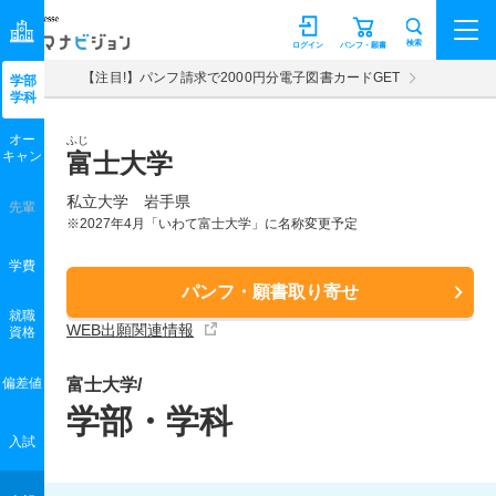
マナビジョン
検索
ログイン
パンフ・願書
【注目!】パンフ請求で2000円分電子図書カードGET
学部
学科
オー
ふじ
キャン
富士大学
私立大学 岩手県
先輩
※2027年4月「いわて富士大学」に名称変更予定
学費
パンフ・願書取り寄せ
就職
WEB出願関連情報
資格
偏差値
富士大学/
学部・学科
入試