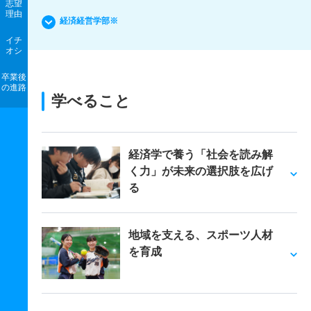
志望
理由
経済経営学部※
イチ
オシ
卒業後
の進路
学べること
経済学で養う「社会を読み解
く力」が未来の選択肢を広げ
る
地域を支える、スポーツ人材
を育成