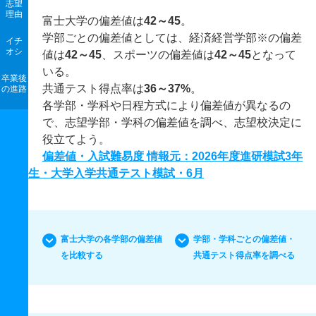
志望
理由
富士大学の偏差値は
42～45
。
学部ごとの偏差値としては、経済経営学部※の偏差
イチ
オシ
値は
42～45
、スポーツの偏差値は
42～45
となって
いる。
卒業後
共通テスト得点率は
36～37%
。
の進路
各学部・学科や日程方式により偏差値が異なるの
で、志望学部・学科の偏差値を調べ、志望校決定に
役立てよう。
偏差値・入試難易度 情報元：2026年度進研模試3年
生・大学入学共通テスト模試・6月
富士大学の各学部の偏差値
学部・学科ごとの偏差値・
を比較する
共通テスト得点率を調べる