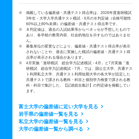
※ 掲載している偏差値・共通テスト得点率は、2026年度進研模試
3年生・大学入学共通テスト模試・6月のＢ判定値（合格可能性
60%以上80%未満）の偏差値・共通テスト得点率です。
※ Ｂ判定値は、過去の入試結果等からベネッセが予想したもので
あり、各学校の教育内容、社会的地位を示すものではありませ
ん。
※ 募集単位の変更などにより、偏差値・共通テスト得点率が表示
されないことや、過去に実施した模試の偏差値・共通テスト得
点率が表示される場合があります。
※ 4月実施「進研模試 総合学力記述模試・4月」と7月実施「進
研模試 総合学力記述模試・7月」では、国公立大学、共通テス
ト利用私立大学、共通テスト利用短期大学の各大学が設定した
共通テストで課される教科・科目と個別学力検査で課される教
科・科目で集計した、【記述総合集計】の判定値を掲載してい
ます。
富士大学の偏差値に近い大学を見る
岩手県の偏差値一覧を見る
私立大学の偏差値一覧を見る
大学の偏差値一覧から調べる