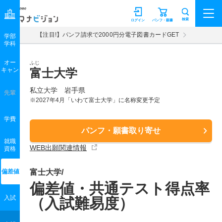
マナビジョン
検索
ログイン
パンフ・願書
【注目!】パンフ請求で2000円分電子図書カードGET
学部
学科
オー
ふじ
キャン
富士大学
私立大学 岩手県
先輩
※2027年4月「いわて富士大学」に名称変更予定
学費
パンフ・願書取り寄せ
就職
WEB出願関連情報
資格
偏差値
富士大学/
偏差値・共通テスト得点率
入試
（入試難易度）