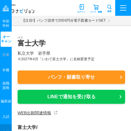
マナビジョン
検索
ログイン
パンフ・願書
【注目!】パンフ請求で2000円分電子図書カードGET
学部
学科
オー
ふじ
キャン
富士大学
私立大学 岩手県
先輩
※2027年4月「いわて富士大学」に名称変更予定
学費
パンフ・願書取り寄せ
就職
資格
LINEで通知を受け取る
偏差値
WEB出願関連情報
入試
富士大学/