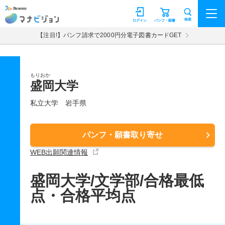
マナビジョン
検索
ログイン
パンフ・願書
【注目!】パンフ請求で2000円分電子図書カードGET
もりおか
盛岡大学
私立大学
岩手県
パンフ・願書取り寄せ
WEB出願関連情報
盛岡大学/文学部/合格最低
点・合格平均点