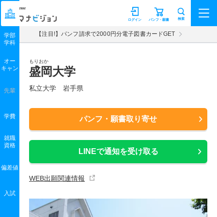
マナビジョン
検索
ログイン
パンフ・願書
【注目!】パンフ請求で2000円分電子図書カードGET
学部
学科
オー
もりおか
キャン
盛岡大学
私立大学 岩手県
先輩
学費
パンフ・願書取り寄せ
就職
資格
LINEで通知を受け取る
偏差値
WEB出願関連情報
入試