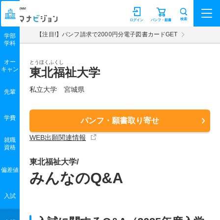
マナビジョン
検索
ログイン
パンフ・願書
【注目!】パンフ請求で2000円分電子図書カードGET
学部
学科
オー
とうほくふくし
キャン
東北福祉大学
私立大学 宮城県
先輩
学費
パンフ・願書取り寄せ
WEB出願関連情報
就職
資格
東北福祉大学/
偏差値
みんなのQ&A
入試