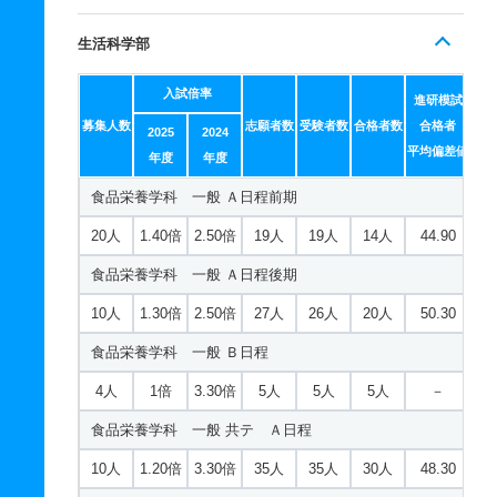
生活科学部
入試倍率
進研模試
募集人数
志願者数
受験者数
合格者数
合格者
2025
2024
平均偏差値
年度
年度
食品栄養学科 一般 Ａ日程前期
20人
1.40倍
2.50倍
19人
19人
14人
44.90
食品栄養学科 一般 Ａ日程後期
10人
1.30倍
2.50倍
27人
26人
20人
50.30
食品栄養学科 一般 Ｂ日程
4人
1倍
3.30倍
5人
5人
5人
－
食品栄養学科 一般 共テ Ａ日程
10人
1.20倍
3.30倍
35人
35人
30人
48.30