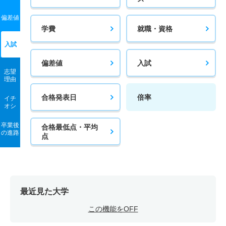
偏差値
学費
就職・資格
入試
偏差値
入試
志望
理由
合格発表日
倍率
イチ
オシ
卒業後
合格最低点・平均
の進路
点
最近見た大学
この機能をOFF