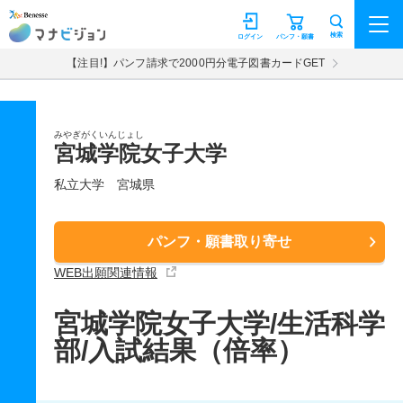
マナビジョン
検索
ログイン
パンフ・願書
【注目!】パンフ請求で2000円分電子図書カードGET
みやぎがくいんじょし
宮城学院女子大学
私立大学
宮城県
パンフ・願書取り寄せ
WEB出願関連情報
宮城学院女子大学/生活科学
部/入試結果（倍率）