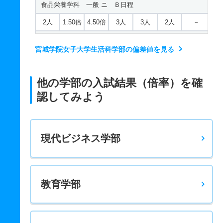
食品栄養学科 一般 ニ Ｂ日程
2人
1.50倍
4.50倍
3人
3人
2人
－
食品栄養学科 一般 ニ Ｃ日程
宮城学院女子大学生活科学部の偏差値を見る
2人
1倍
－
1人
1人
1人
－
食品栄養学科 推薦 学校推薦型公募制
他の学部の入試結果（倍率）を確
35人
1倍
1倍
62人
62人
62人
－
認してみよう
生活文化デザイン学科 一般 Ａ日程前期
10人
1倍
1倍
27人
27人
27人
45.80
現代ビジネス学部
生活文化デザイン学科 一般 Ａ日程後期
5人
1倍
1倍
6人
6人
6人
50
生活文化デザイン学科 一般 Ｂ日程
教育学部
5人
1倍
1倍
11人
7人
7人
－
生活文化デザイン学科 一般 共テ Ａ日程