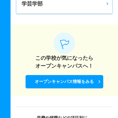
学芸学部
6人
1倍
1倍
30人
30人
30人
48.10
生活文化デザイン学科 一般 ニ Ｂ日程
2人
1倍
1倍
14人
14人
14人
－
生活文化デザイン学科 一般 ニ Ｃ日程
2人
1倍
1倍
3人
3人
3人
－
生活文化デザイン学科 推薦 学校推薦型公募制
この学校が気になったら
18人
1倍
－
10人
10人
10人
－
オープンキャンパスへ！
オープンキャンパス情報をみる
学費や就職などの項目別に、